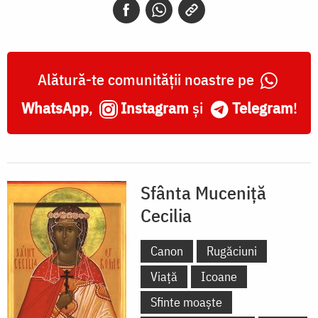
Alătură-te comunității noastre pe
WhatsApp
,
Instagram
și
Telegram
!
Sfânta Muceniță
Cecilia
Canon
Rugăciuni
Viață
Icoane
Sfinte moaște