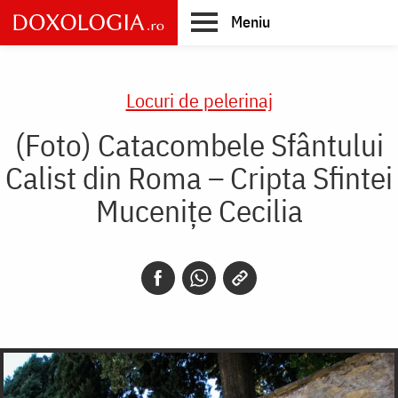
Skip
Meniu
to
main
Main
content
navigation
Locuri de pelerinaj
(Foto) Catacombele Sfântului
Calist din Roma – Cripta Sfintei
Muceniţe Cecilia