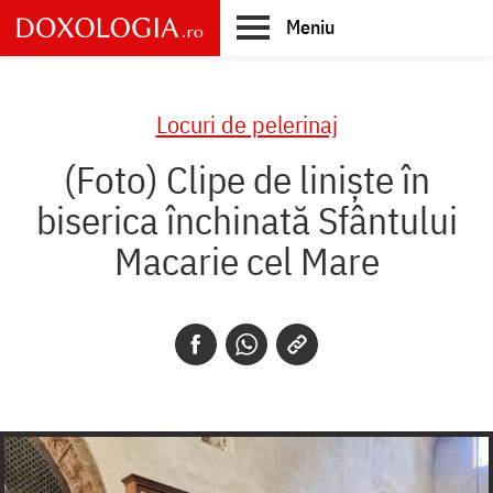
Skip
Meniu
to
main
Main
content
navigation
Locuri de pelerinaj
(Foto) Clipe de liniște în
biserica închinată Sfântului
Macarie cel Mare