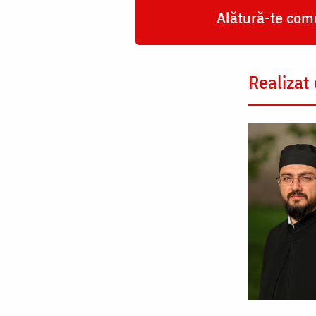
Alătură-te comu
Realizat