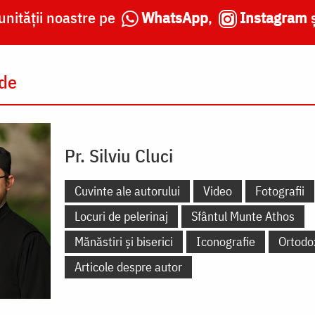
nității noastre pe
WhatsApp
,
Instagram
 de
Pr. Silviu Cluci
Cuvinte ale autorului
Video
Fotografii
Locuri de pelerinaj
Sfântul Munte Athos
Mănăstiri și biserici
Iconografie
Ortodo
Articole despre autor