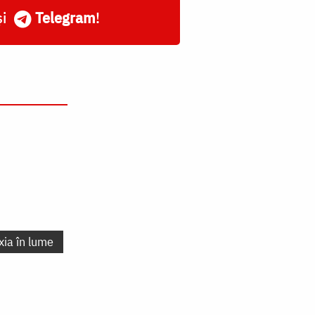
și
Telegram
!
xia în lume