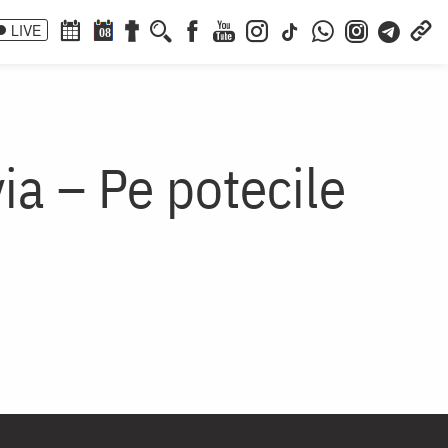
LIVE
08
ia – Pe potecile