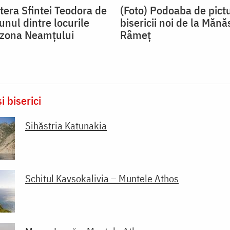
tera Sfintei Teodora de
(Foto) Podoaba de pict
 unul dintre locurile
bisericii noi de la Mănă
n zona Neamțului
Râmeț
i biserici
Sihăstria Katunakia
Schitul Kavsokalivia – Muntele Athos