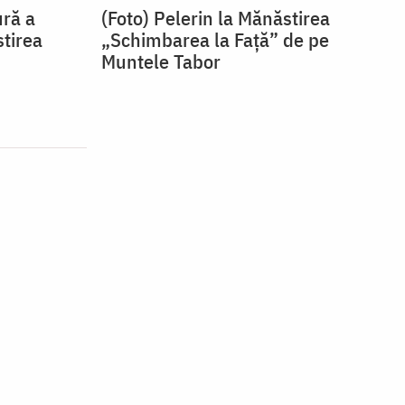
ură a
(Foto) Pelerin la Mănăstirea
stirea
„Schimbarea la Față” de pe
Muntele Tabor