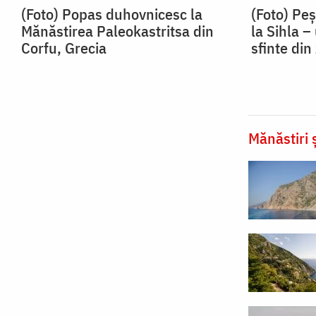
(Foto) Popas duhovnicesc la
(Foto) Peș
Mănăstirea Paleokastritsa din
la Sihla –
Corfu, Grecia
sfinte di
Mănăstiri ș