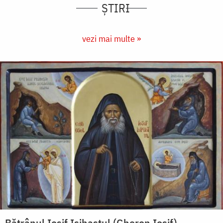
ȘTIRI
vezi mai multe »
Bătrânul Iosif Isihastul (Gheron Iosif),