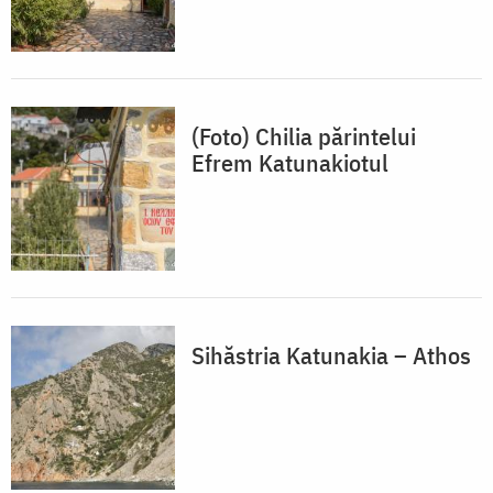
(Foto) Chilia părintelui
Efrem Katunakiotul
Sihăstria Katunakia – Athos