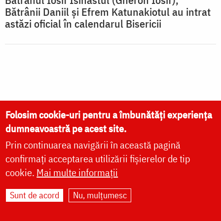
Bătrânii Daniil și Efrem Katunakiotul au intrat
astăzi oficial în calendarul Bisericii
Folosim cookie-uri pentru a îmbunătăți experiența
dumneavoastră pe acest site.
Prin continuarea navigării în această pagină
confirmați acceptarea utilizării fișierelor de tip
cookie.
Mai multe informații
Sunt de acord
Nu, mulțumesc