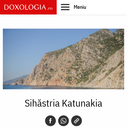
Skip
Meniu
to
main
Main
content
navigation
Sihăstria Katunakia