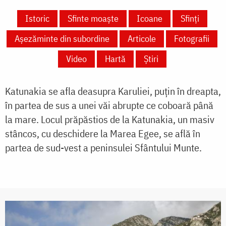
Istoric
Sfinte moaște
Icoane
Sfinți
Așezăminte din subordine
Articole
Fotografii
Video
Hartă
Știri
Katunakia se afla deasupra Karuliei, puţin în dreapta,
în partea de sus a unei văi abrupte ce coboară până
la mare. Locul prăpăstios de la Katunakia, un masiv
stâncos, cu deschidere la Marea Egee, se află în
partea de sud-vest a peninsulei Sfântului Munte.