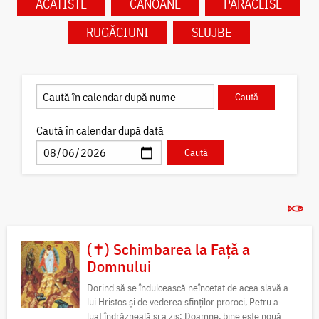
ACATISTE
CANOANE
PARACLISE
RUGĂCIUNI
SLUJBE
Caută în calendar după dată
(✝) Schimbarea la Față a
Domnului
Dorind să se îndulcească neîncetat de acea slavă a
lui Hristos și de vederea sfinților proroci, Petru a
luat îndrăzneală și a zis: Doamne, bine este nouă