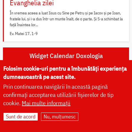
Evanghelia zilei
În vremea aceea a luat Iisus cu Sine pe Petru și pe Iacov și pe Ioan,
fratele lui, și i-a dus într-un munte înalt, de o parte. Și S-a schimbat la
față înaintea lor...
Ev. Matei 17, 1-9
Widget Calendar Doxologia
Folosim cookie-uri pentru a îmbunătăți experiența
Widget Rugăciuni Doxologia
dumneavoastră pe acest site.
Prin continuarea navigării în această pagină
confirmați acceptarea utilizării fișierelor de tip
cookie.
Mai multe informații
Rugăciuni zilnice
Sunt de acord
Nu, mulțumesc
Rugăciunile dimineții