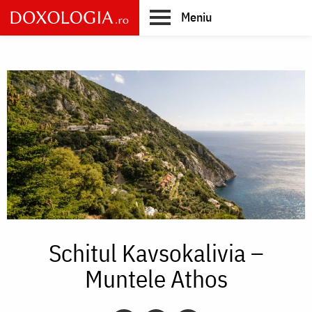
Skip
Meniu
to
main
Main
content
navigation
Schitul Kavsokalivia –
Muntele Athos