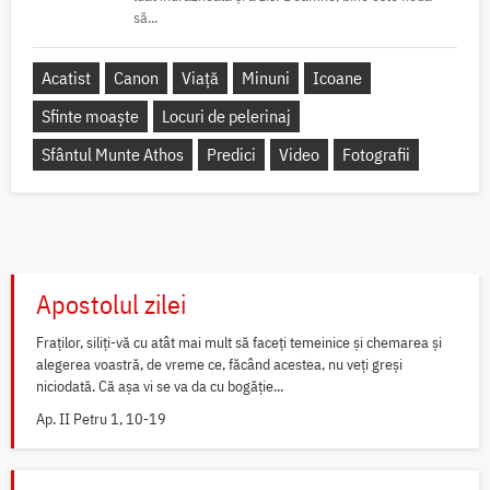
să...
Acatist
Canon
Viață
Minuni
Icoane
Sfinte moaște
Locuri de pelerinaj
Sfântul Munte Athos
Predici
Video
Fotografii
Apostolul zilei
Fraților, siliți-vă cu atât mai mult să faceți temeinice și chemarea și
alegerea voastră, de vreme ce, făcând acestea, nu veți greși
niciodată. Că așa vi se va da cu bogăție...
Ap. II Petru 1, 10-19