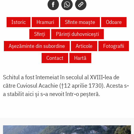
Istoric
Hramuri
Sfinte moaște
Odoare
Sfinți
Părinți duhovnicești
Așezăminte din subordine
Articole
Fotografii
Contact
Hartă
Schitul a fost întemeiat în secolul al XVIII-lea de
către Cuviosul Acachie (†12 aprilie 1730). Acesta s-
a stabilit aici şi s-a nevoit într-o peşteră.