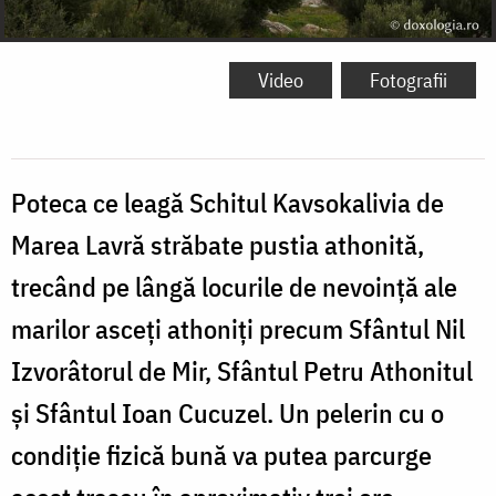
Video
Fotografii
Poteca ce leagă Schitul Kavsokalivia de
Marea Lavră străbate pustia athonită,
trecând pe lângă locurile de nevoință ale
marilor asceți athoniți precum Sfântul Nil
Izvorâtorul de Mir, Sfântul Petru Athonitul
și Sfântul Ioan Cucuzel. Un pelerin cu o
condiție fizică bună va putea parcurge