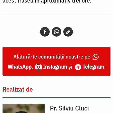
acest traseu în aproximativ trei ore.
Alătură-te comunității noastre pe
WhatsApp
,
Instagram
și
Telegram
!
Realizat de
Pr. Silviu Cluci