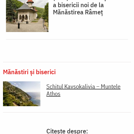
a bisericii noi de la
Mănăstirea Râmeț
Mănăstiri și biserici
Schitul Kavsokalivia – Muntele
Athos
Citește despre: