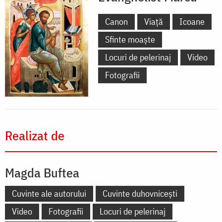
Canon
Viață
Icoane
Sfinte moaște
Locuri de pelerinaj
Video
Fotografii
Realizat de
Magda Buftea
Cuvinte ale autorului
Cuvinte duhovnicești
Video
Fotografii
Locuri de pelerinaj