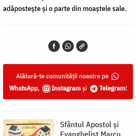
adăpostește și o parte din moaștele sale.
Alătură-te comunității noastre pe
WhatsApp
,
Instagram
și
Telegram
!
Sfântul Apostol și
Evanghelist Marcu