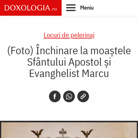
Skip
Meniu
to
main
Main
content
navigation
Locuri de pelerinaj
(Foto) Închinare la moaștele
Sfântului Apostol și
Evanghelist Marcu