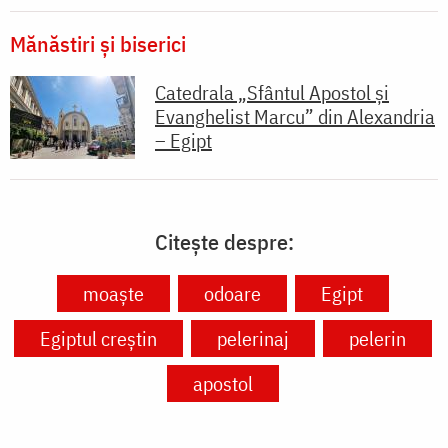
Mănăstiri și biserici
Catedrala „Sfântul Apostol și
Evanghelist Marcu” din Alexandria
– Egipt
Citește despre:
moaște
odoare
Egipt
Egiptul creștin
pelerinaj
pelerin
apostol