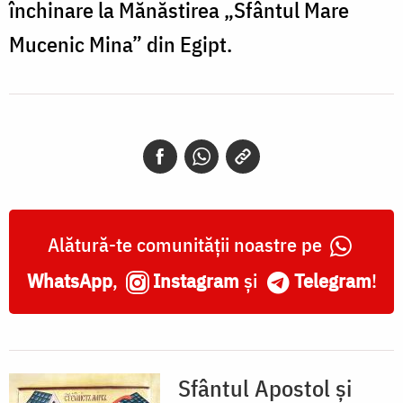
închinare la Mănăstirea „Sfântul Mare
Mucenic Mina” din Egipt.
Alătură-te comunității noastre pe
WhatsApp
,
Instagram
și
Telegram
!
Sfântul Apostol și