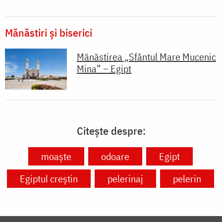
Mănăstiri și biserici
Mănăstirea „Sfântul Mare Mucenic
Mina” – Egipt
Citește despre:
moaște
odoare
Egipt
Egiptul creștin
pelerinaj
pelerin