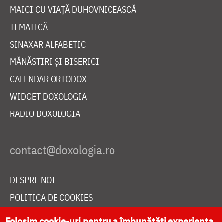
MAICI CU VIAȚĂ DUHOVNICEASCĂ
TEMATICĂ
SINAXAR ALFABETIC
MĂNĂSTIRI ȘI BISERICI
CALENDAR ORTODOX
WIDGET DOXOLOGIA
RADIO DOXOLOGIA
DESPRE NOI
POLITICA DE COOKIES
DONEAZĂ ONLINE PENTRU CATEDRALA NAȚIONALĂ
Folosim cookie-uri pentru a îmbunătăți experiența