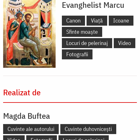
Evanghelist Marcu
Canon
Viață
Icoane
Sfinte moaște
Locuri de pelerinaj
Video
Fotografii
Realizat de
Magda Buftea
Cuvinte ale autorului
Cuvinte duhovnicești