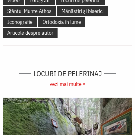
Video
Fotografii
Locuri de pelerinaj
Sfântul Munte Athos
Mănăstiri și biserici
Iconografie
Ortodoxia în lume
Articole despre autor
LOCURI DE PELERINAJ
vezi mai multe »