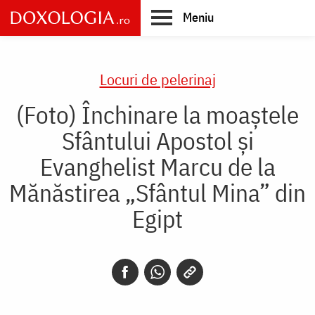
Skip
Meniu
to
main
Main
content
navigation
Locuri de pelerinaj
(Foto) Închinare la moaștele
Sfântului Apostol și
Evanghelist Marcu de la
Mănăstirea „Sfântul Mina” din
Egipt