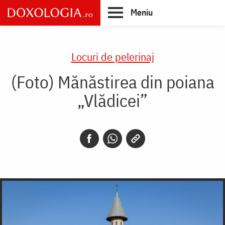
Skip
Meniu
to
main
Main
content
navigation
Locuri de pelerinaj
(Foto) Mănăstirea din poiana
„Vlădicei”