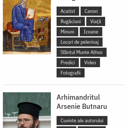
Acatist
Canon
Rugăciuni
Viață
Minuni
Icoane
Locuri de pelerinaj
Sfântul Munte Athos
Predici
Video
Fotografii
Arhimandritul
Arsenie Butnaru
Cuvinte ale autorului