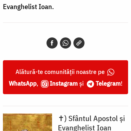
Evanghelist Ioan.
Alătură-te comunității noastre pe
WhatsApp
,
Instagram
și
Telegram
!
✝) Sfântul Apostol și
Evanghelist Ioan