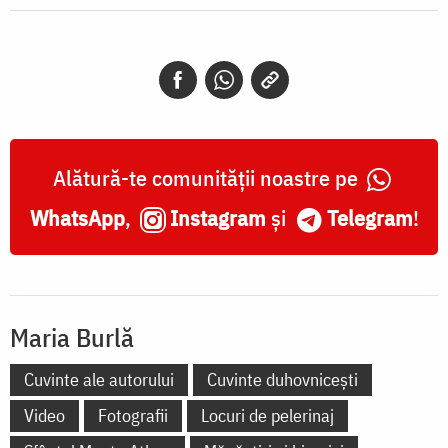
Alătură-te comunității noastre pe
WhatsApp
,
Instagram
și
Telegram
!
Maria Burlă
Cuvinte ale autorului
Cuvinte duhovnicești
Video
Fotografii
Locuri de pelerinaj