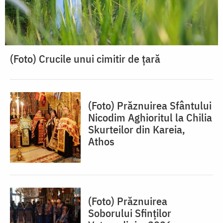
(Foto) Crucile unui cimitir de țară
(Foto) Prăznuirea Sfântului
Nicodim Aghioritul la Chilia
Skurteilor din Kareia,
Athos
(Foto) Prăznuirea
Soborului Sfinților