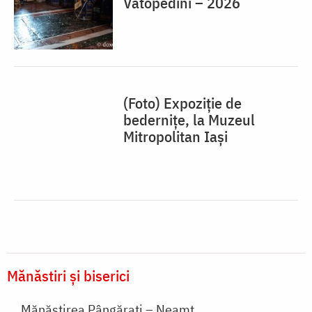
Vatopedini – 2026
(Foto) Expoziție de
bedernițe, la Muzeul
Mitropolitan Iași
Mănăstiri și biserici
Mănăstirea Pângărați – Neamț