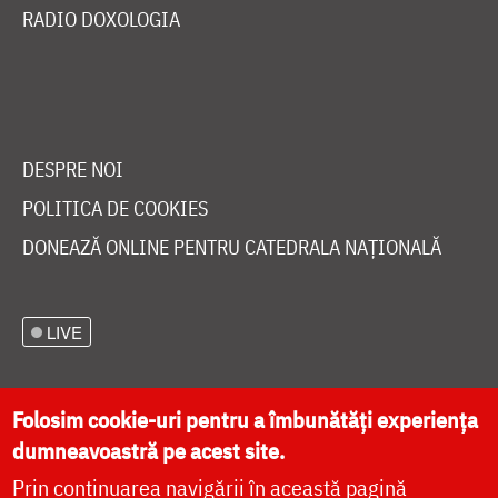
WIDGET DOXOLOGIA
RADIO DOXOLOGIA
DESPRE NOI
POLITICA DE COOKIES
DONEAZĂ ONLINE PENTRU CATEDRALA NAȚIONALĂ
LIVE
Folosim cookie-uri pentru a îmbunătăți experiența
dumneavoastră pe acest site.
Prin continuarea navigării în această pagină
Site dezvoltat de
DOXOLOGIA MEDIA
,