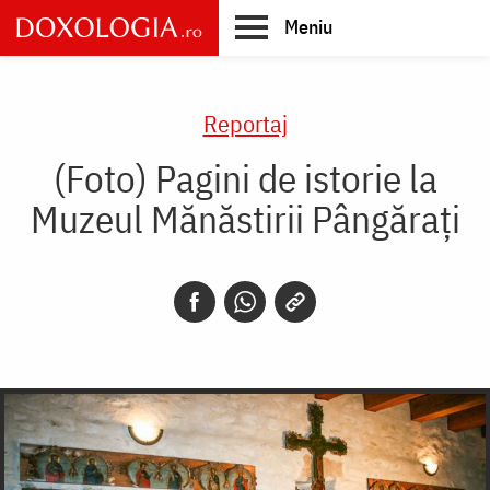
Skip
Meniu
to
main
Main
content
navigation
Reportaj
(Foto) Pagini de istorie la
Muzeul Mănăstirii Pângărați