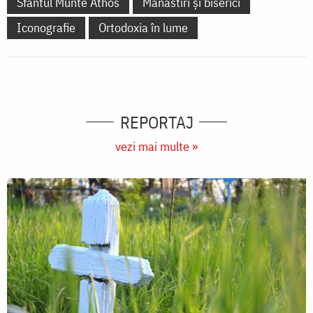
Sfântul Munte Athos
Mănăstiri și biserici
Iconografie
Ortodoxia în lume
REPORTAJ
vezi mai multe »