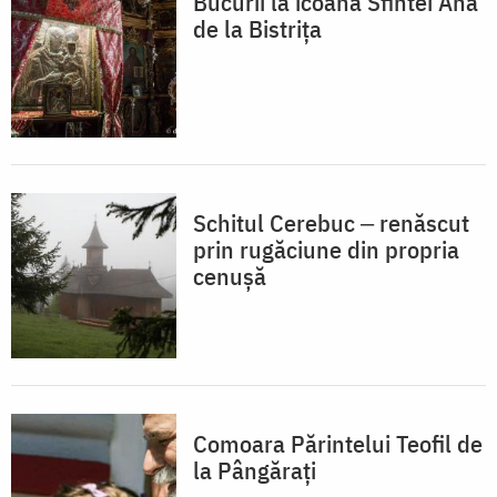
Bucurii la icoana Sfintei Ana
de la Bistrița
Schitul Cerebuc ‒ renăscut
prin rugăciune din propria
cenușă
Comoara Părintelui Teofil de
la Pângărați