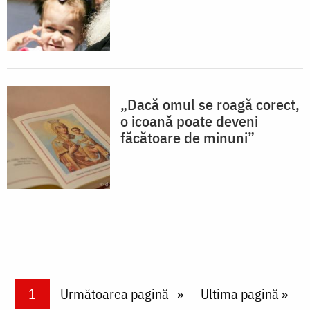
„Dacă omul se roagă corect,
o icoană poate deveni
făcătoare de minuni”
Paginare
Current page
1
Next page
Următoarea pagină
Last page
Ultima pagină »