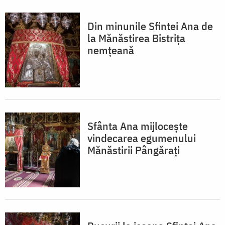
Din minunile Sfintei Ana de
la Mănăstirea Bistrița
nemțeană
Sfânta Ana mijlocește
vindecarea egumenului
Mănăstirii Pângărați