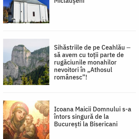
Miclăușeni
Sihăstriile de pe Ceahlău ‒
să avem cu toții parte de
rugăciunile monahilor
nevoitori în „Athosul
românesc”!
Icoana Maicii Domnului s-a
întors singură de la
București la Bisericani