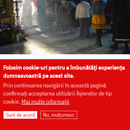
„Cea mai puternică lucrare împotriva
Folosim cookie-uri pentru a îmbunătăți experiența
diavolului este Sfânta Liturghie”
dumneavoastră pe acest site.
Prin continuarea navigării în această pagină
confirmați acceptarea utilizării fișierelor de tip
Și noi avem șansa de a
cookie.
Mai multe informații
participa la Cina cea de
Taină
Sunt de acord
Nu, mulțumesc