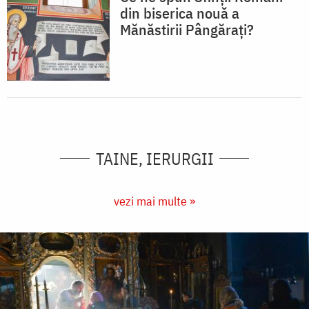
din biserica nouă a
Mănăstirii Pângărați?
TAINE, IERURGII
vezi mai multe »