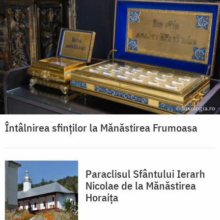
Întâlnirea sfinților la Mănăstirea Frumoasa
Paraclisul Sfântului Ierarh
Nicolae de la Mănăstirea
Horaița