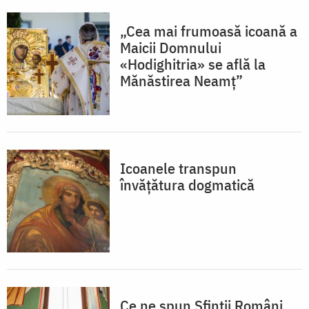
„Cea mai frumoasă icoană a
Maicii Domnului
«Hodighitria» se află la
Mănăstirea Neamț”
Icoanele transpun
învățătura dogmatică
Ce ne spun Sfinții Români