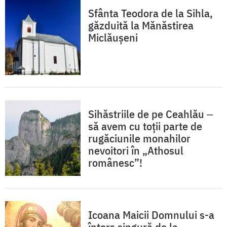
Sfânta Teodora de la Sihla,
găzduită la Mănăstirea
Miclăușeni
Sihăstriile de pe Ceahlău ‒
să avem cu toții parte de
rugăciunile monahilor
nevoitori în „Athosul
românesc”!
Icoana Maicii Domnului s-a
întors singură de la