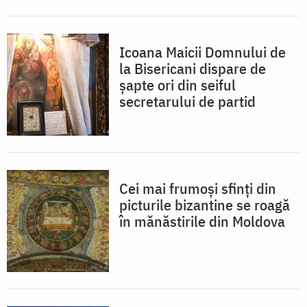
Icoana Maicii Domnului de
la Bisericani dispare de
șapte ori din seiful
secretarului de partid
Cei mai frumoși sfinți din
picturile bizantine se roagă
în mănăstirile din Moldova