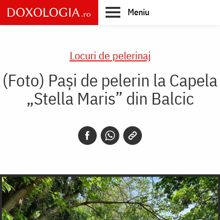
Skip
Meniu
to
main
Main
content
navigation
Locuri de pelerinaj
(Foto) Pași de pelerin la Capela
„Stella Maris” din Balcic