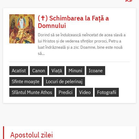
(✝) Schimbarea la Față a
Domnului
Dorind să se îndulcească neîncetat de acea slavă a
lui Hristos și de vederea sfinților proroci, Petru a
luat îndrăzneală și a zis: Doamne, bine este nouă
să...
Acatist
Canon
Viață
Minuni
Icoane
Sfinte moaște
Locuri de pelerinaj
Sfântul Munte Athos
Predici
Video
Fotografii
Apostolul zilei