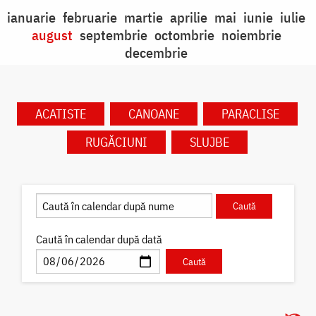
ianuarie
februarie
martie
aprilie
mai
iunie
iulie
august
septembrie
octombrie
noiembrie
decembrie
ACATISTE
CANOANE
PARACLISE
RUGĂCIUNI
SLUJBE
Caută în calendar după dată