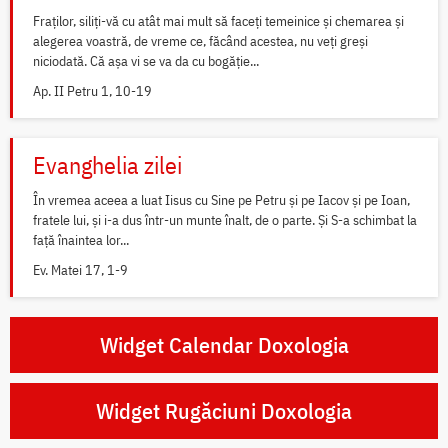
Fraților, siliți-vă cu atât mai mult să faceți temeinice și chemarea și
alegerea voastră, de vreme ce, făcând acestea, nu veți greși
niciodată. Că așa vi se va da cu bogăție...
Ap. II Petru 1, 10-19
Evanghelia zilei
În vremea aceea a luat Iisus cu Sine pe Petru și pe Iacov și pe Ioan,
fratele lui, și i-a dus într-un munte înalt, de o parte. Și S-a schimbat la
față înaintea lor...
Ev. Matei 17, 1-9
Widget Calendar Doxologia
Widget Rugăciuni Doxologia