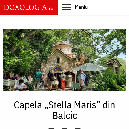
Skip
Meniu
to
main
Main
content
navigation
Capela „Stella Maris” din
Balcic