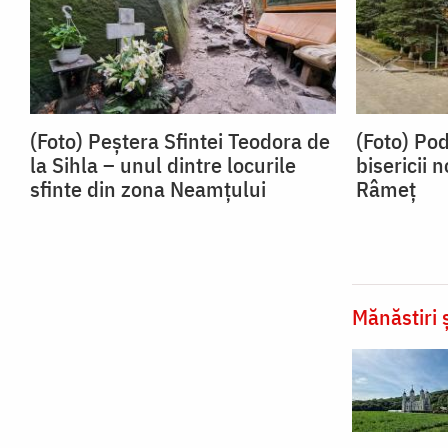
(Foto) Peștera Sfintei Teodora de
(Foto) Po
la Sihla – unul dintre locurile
bisericii 
sfinte din zona Neamțului
Râmeț
Mănăstiri ș