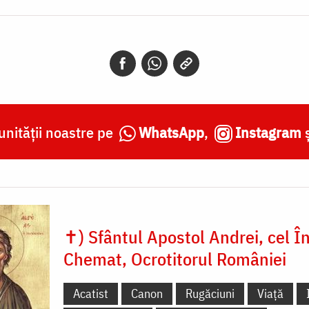
nității noastre pe
WhatsApp
,
Instagram
✝) Sfântul Apostol Andrei, cel În
Chemat, Ocrotitorul României
Acatist
Canon
Rugăciuni
Viață