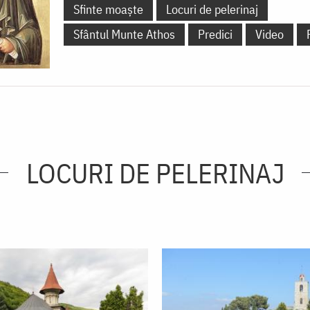
Sfinte moaște
Locuri de pelerinaj
Sfântul Munte Athos
Predici
Video
LOCURI DE PELERINAJ