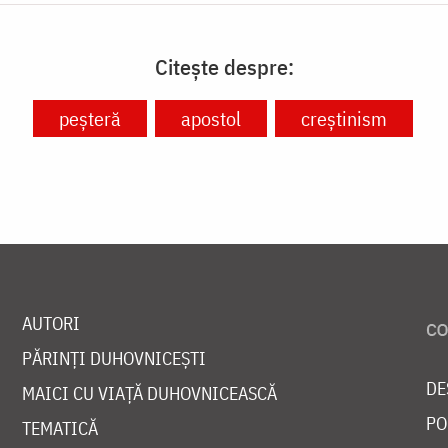
Citește despre:
peșteră
apostol
creștinism
AUTORI
PĂRINȚI DUHOVNICEȘTI
DE
MAICI CU VIAȚĂ DUHOVNICEASCĂ
PO
TEMATICĂ