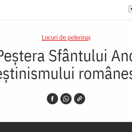
Locuri de pelerinaj
 Peștera Sfântului A
eștinismului române