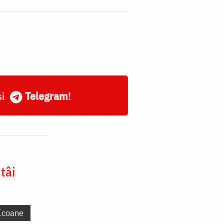
și
Telegram
!
tâi
Icoane