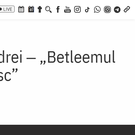
LIVE
07
ndrei ‒ „Betleemul
sc”