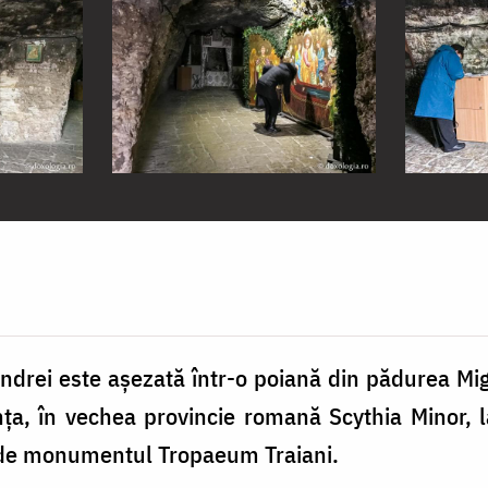
drei este aşezată într-o poiană din pădurea Migil
nța, în vechea provincie romană Scythia Minor, l
i de monumentul Tropaeum Traiani.