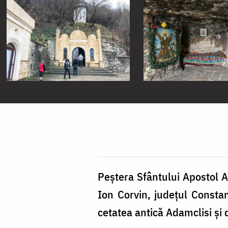
Peştera Sfântului Apostol An
Ion Corvin, judeţul Consta
cetatea antică Adamclisi ş