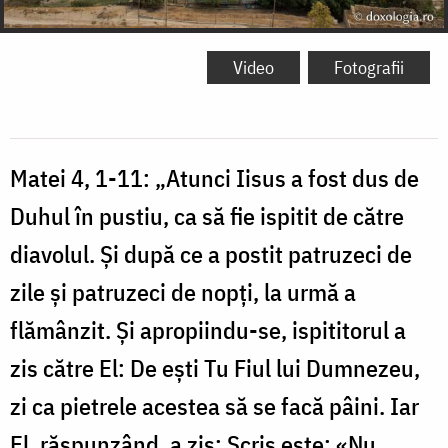
Video
Fotografii
Matei 4, 1-11: „Atunci Iisus a fost dus de
Duhul în pustiu, ca să fie ispitit de către
diavolul. Şi după ce a postit patruzeci de
zile şi patruzeci de nopţi, la urmă a
flămânzit. Şi apropiindu-se, ispititorul a
zis către El: De eşti Tu Fiul lui Dumnezeu,
zi ca pietrele acestea să se facă pâini. Iar
El, răspunzând, a zis: Scris este: «Nu