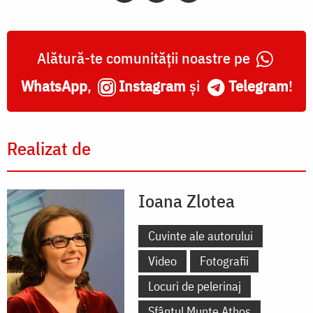
Alătură-te comunității noastre pe
WhatsApp
,
Instagram
și
Telegram
!
Realizat de
Ioana Zlotea
Cuvinte ale autorului
Video
Fotografii
Locuri de pelerinaj
Sfântul Munte Athos