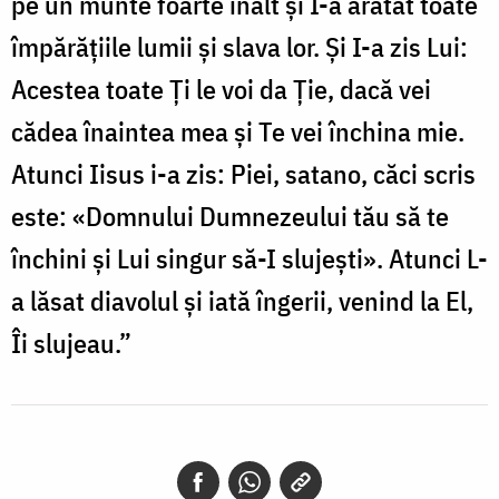
pe un munte foarte înalt şi I-a arătat toate
împărăţiile lumii şi slava lor. Şi I-a zis Lui:
Acestea toate Ţi le voi da Ţie, dacă vei
cădea înaintea mea şi Te vei închina mie.
Atunci Iisus i-a zis: Piei, satano, căci scris
este: «Domnului Dumnezeului tău să te
închini şi Lui singur să-I slujeşti». Atunci L-
a lăsat diavolul şi iată îngerii, venind la El,
Îi slujeau.”