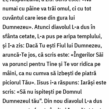
numai cu pâine va trăi omul, ci cu tot
cuvântul care iese din gura lui
Dumnezeu». Atunci diavolul L-a dus în
sfânta cetate, L-a pus pe aripa templului,
şi I-a zis: Dacă Tu eşti Fiul lui Dumnezeu,
aruncă-Te jos, că scris este: «Îngerilor Săi
va porunci pentru Tine şi Te vor ridica pe
mâini, ca nu cumva să izbeşti de piatră
piciorul Tău». Iisus i-a răspuns: Iarăşi este
scris: «Să nu ispiteşti pe Domnul
Dumnezeul tău". Din nou diavolul L-a dus