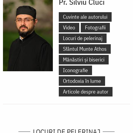
Pr. Silviu Cluci
Cuvinte ale autorului
Video
Fotografii
Locuri de pelerinaj
Sfântul Munte Athos
Mănăstiri și biserici
Iconografie
Ortodoxia în lume
Articole despre autor
LOCURI DE PELERINAJ