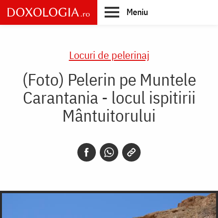
Skip
Meniu
to
main
Main
content
navigation
Locuri de pelerinaj
(Foto) Pelerin pe Muntele
Carantania - locul ispitirii
Mântuitorului