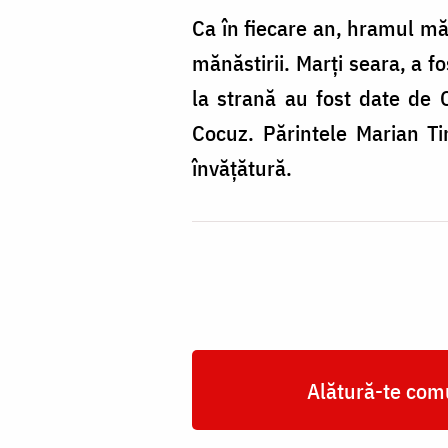
Ca în fiecare an, hramul măn
mănăstirii. Marți seara, a f
la strană au fost date de Co
Cocuz. Părintele Marian Tim
învăţătură.
Alătură-te comu