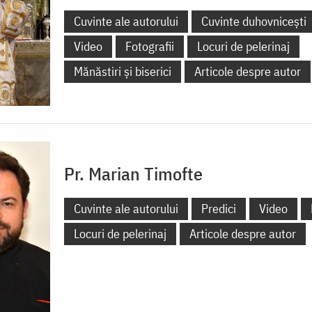
Cuvinte ale autorului
Cuvinte duhovnicești
Video
Fotografii
Locuri de pelerinaj
Mănăstiri și biserici
Articole despre autor
Pr. Marian Timofte
Cuvinte ale autorului
Predici
Video
Locuri de pelerinaj
Articole despre autor