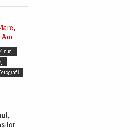
 Mare,
e Aur
Minuni
aj
Fotografii
nul,
șilor