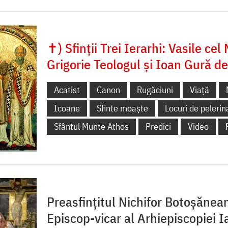
✝) Sfinții Trei Ierarhi: Vasile cel
Grigorie Teologul și Ioan Gură d
Acatist
Canon
Rugăciuni
Viață
Icoane
Sfinte moaște
Locuri de pelerin
Sfântul Munte Athos
Predici
Video
Preasfințitul Nichifor Botoșănea
Episcop-vicar al Arhiepiscopiei Ia