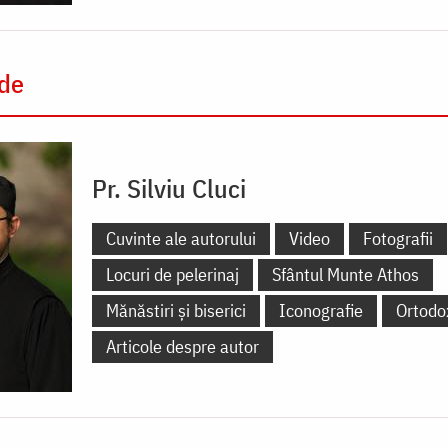
 de
Pr. Silviu Cluci
Cuvinte ale autorului
Video
Fotografii
Locuri de pelerinaj
Sfântul Munte Athos
Mănăstiri și biserici
Iconografie
Ortodo
Articole despre autor