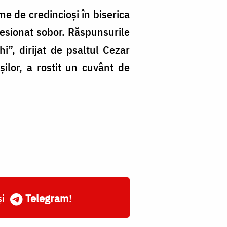
me de credincioşi în biserica
presionat sobor. Răspunsurile
i”, dirijat de psaltul Cezar
șilor, a rostit un cuvânt de
și
Telegram
!