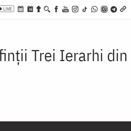
LIVE
08
nții Trei Ierarhi din