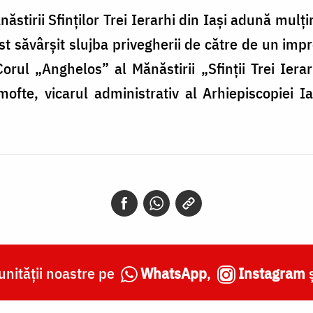
ăstirii Sfinţilor Trei Ierarhi din Iaşi adună mulţi
ost săvârşit slujba privegherii de către de un im
rul „Anghelos” al Mănăstirii „Sfinţii Trei Ierarh
ofte, vicarul administrativ al Arhiepiscopiei Ia
nității noastre pe
WhatsApp
,
Instagram