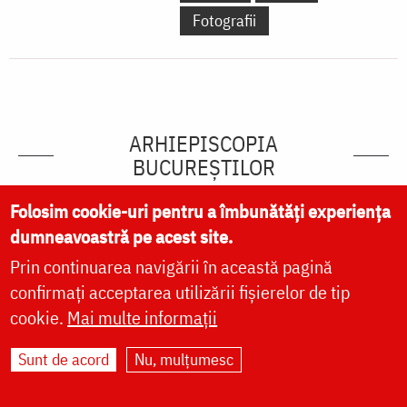
Fotografii
ARHIEPISCOPIA
BUCUREŞTILOR
vezi mai multe »
Folosim cookie-uri pentru a îmbunătăți experiența
dumneavoastră pe acest site.
Prin continuarea navigării în această pagină
confirmați acceptarea utilizării fișierelor de tip
cookie.
Mai multe informații
Sunt de acord
Nu, mulțumesc