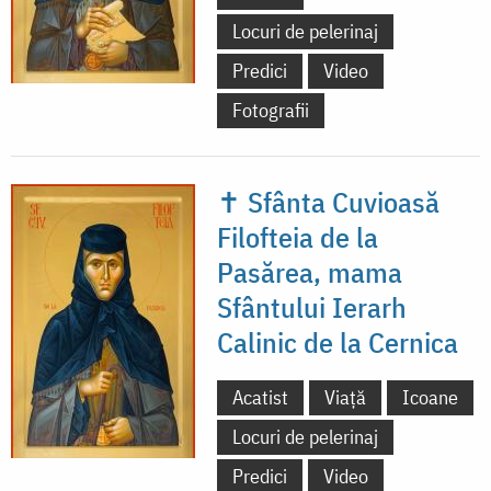
Locuri de pelerinaj
Predici
Video
Fotografii
✝ Sfânta Cuvioasă
Filofteia de la
Pasărea, mama
Sfântului Ierarh
Calinic de la Cernica
Acatist
Viață
Icoane
Locuri de pelerinaj
Predici
Video