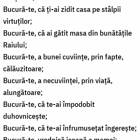
Bucură-te, că ţi-ai zidit casa pe stâlpii
virtuţilor;
Bucură-te, că ai gătit masa din bunătăţile
Raiului;
Bucură-te, a bunei cuviinţe, prin fapte,
călăuzitoare;
Bucură-te, a necuviinţei, prin viaţă,
alungătoare;
Bucură-te, că te-ai împodobit
duhovniceşte;
Bucură-te, că te-ai înfrumuseţat îngereşte;
Bucură-te, vrednică icoană a mamei;