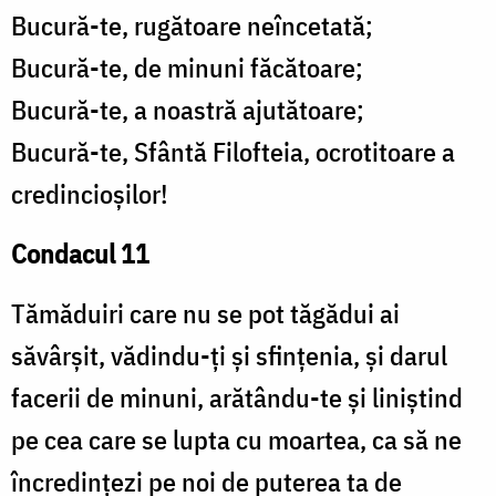
Bucură-te, rugătoare neîncetată;
Bucură-te, de minuni făcătoare;
Bucură-te, a noastră ajutătoare;
Bucură-te, Sfântă Filofteia, ocrotitoare a
credincioşilor!
Condacul 11
Tămăduiri care nu se pot tăgădui ai
săvârşit, vădindu-ţi şi sfinţenia, şi darul
facerii de minuni, arătându-te şi liniştind
pe cea care se lupta cu moartea, ca să ne
încredinţezi pe noi de puterea ta de