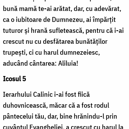
bună mamă te-ai arătat, dar, cu adevărat,
ca o iubitoare de Dumnezeu, ai împărţit
tuturor şi hrană sufletească, pentru că i-ai
crescut nu cu desfătarea bunătăţilor
trupeşti, ci cu harul dumnezeiesc,
aducând cântarea: Aliluia!
Icosul 5
Ierarhului Calinic i-ai fost fiică
duhovnicească, măcar că a fost rodul
pântecelui tău, dar, bine hrănindu-l prin
cuvântul Evangheliei, a crescut cu harul la