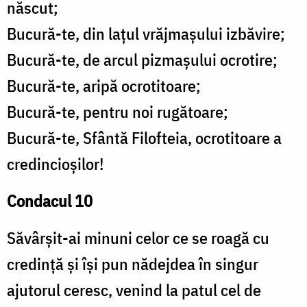
născut;
Bucură-te, din laţul vrăjmaşului izbăvire;
Bucură-te, de arcul pizmaşului ocrotire;
Bucură-te, aripă ocrotitoare;
Bucură-te, pentru noi rugătoare;
Bucură-te, Sfântă Filofteia, ocrotitoare a
credincioşilor!
Condacul 10
Săvârşit-ai minuni celor ce se roagă cu
credinţă şi îşi pun nădejdea în singur
ajutorul ceresc, venind la patul cel de