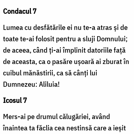
Condacul 7
Lumea cu desfătările ei nu te-a atras şi de
toate te-ai folosit pentru a sluji Domnului;
de aceea, când ţi-ai împlinit datoriile faţă
de aceasta, ca o pasăre uşoară ai zburat în
cuibul mănăstirii, ca să cânţi lui
Dumnezeu: Aliluia!
Icosul 7
Mers-ai pe drumul călugăriei, având
înaintea ta făclia cea nestinsă care a ieşit