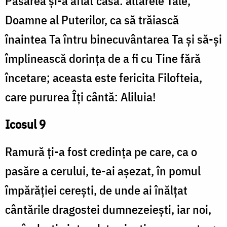
Pasărea şi-a aflat casă: altarele Tale,
Doamne al Puterilor, ca să trăiască
înaintea Ta întru binecuvântarea Ta şi să-şi
împlinească dorinţa de a fi cu Tine fără
încetare; aceasta este fericita Filofteia,
care pururea Îţi cântă: Aliluia!
Icosul 9
Ramură ţi-a fost credinţa pe care, ca o
pasăre a cerului, te-ai aşezat, în pomul
împărăţiei cereşti, de unde ai înălţat
cântările dragostei dumnezeieşti, iar noi,