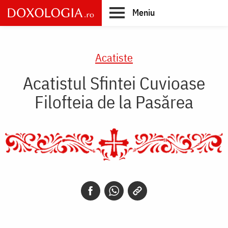
Skip
Meniu
to
main
Main
content
navigation
Acatiste
Acatistul Sfintei Cuvioase
Filofteia de la Pasărea