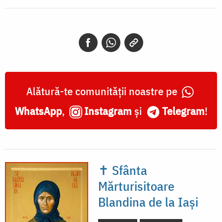
Alătură-te comunității noastre pe
WhatsApp
,
Instagram
și
Telegram
!
✝ Sfânta
Mărturisitoare
Blandina de la Iași