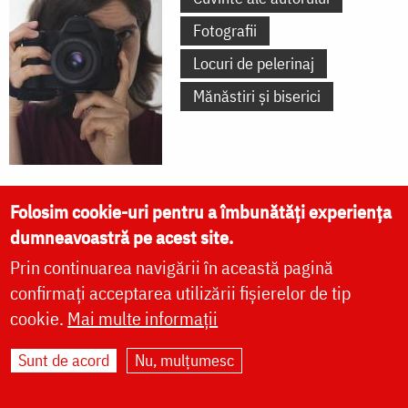
Fotografii
Locuri de pelerinaj
Mănăstiri și biserici
Folosim cookie-uri pentru a îmbunătăți experiența
dumneavoastră pe acest site.
Prin continuarea navigării în această pagină
ARHIEPISCOPIA IAŞILOR
confirmați acceptarea utilizării fișierelor de tip
vezi mai multe »
cookie.
Mai multe informații
Sunt de acord
Nu, mulțumesc