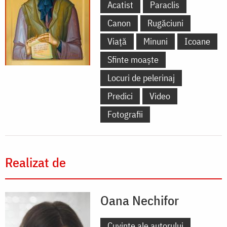
Acatist
Paraclis
Canon
Rugăciuni
Viață
Minuni
Icoane
Sfinte moaște
Locuri de pelerinaj
Predici
Video
Fotografii
Realizat de
Oana Nechifor
Cuvinte ale autorului