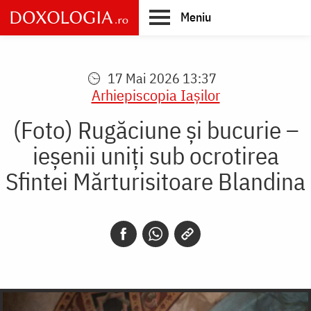
Skip
Meniu
to
main
Main
content
navigation
17 Mai 2026 13:37
Arhiepiscopia Iaşilor
(Foto) Rugăciune și bucurie –
ieșenii uniți sub ocrotirea
Sfintei Mărturisitoare Blandina