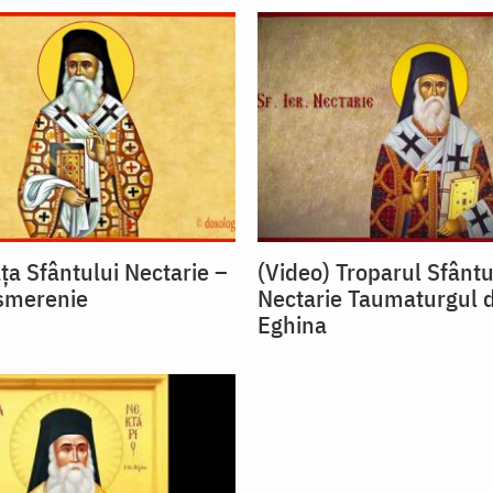
ța Sfântului Nectarie –
(Video) Troparul Sfântu
 smerenie
Nectarie Taumaturgul d
Eghina