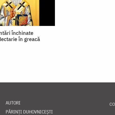
ntări închinate
Nectarie în greacă
AUTORI
PĂRINȚI DUHOVNICEȘTI