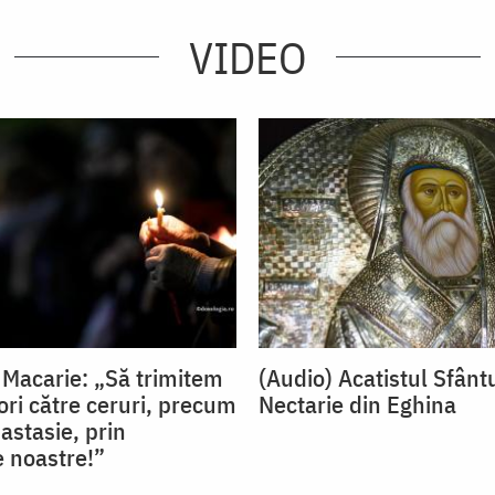
VIDEO
 Macarie: „Să trimitem
(Audio) Acatistul Sfânt
sori către ceruri, precum
Nectarie din Eghi­na
astasie, prin
e noastre!”