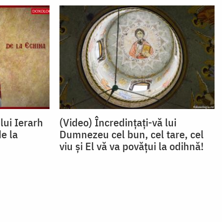
lui Ierarh
(Video) Încredinţaţi-vă lui
e la
Dumnezeu cel bun, cel tare, cel
viu şi El vă va povăţui la odihnă!