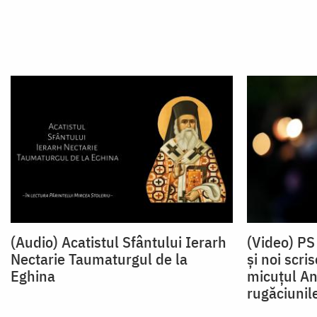
(Audio) Acatistul Sfântului Ierarh
(Video) PS
Nectarie Taumaturgul de la
și noi scri
Eghina
micuțul An
rugăciunil