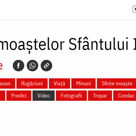
oaștelor Sfântului 
e
anon
Rugăciuni
Viață
Minuni
Sfinte moaște
e
Predici
Video
Fotografii
Tropar
Condac