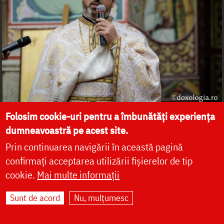
Folosim cookie-uri pentru a îmbunătăți experiența
dumneavoastră pe acest site.
Prin continuarea navigării în această pagină
confirmați acceptarea utilizării fișierelor de tip
cookie.
Mai multe informații
Sunt de acord
Nu, mulțumesc