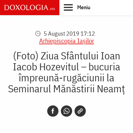
Skip
Meniu
to
main
Main
content
navigation
5 August 2019 17:12
Arhiepiscopia Iaşilor
(Foto) Ziua Sfântului Ioan
Iacob Hozevitul – bucuria
împreună-rugăciunii la
Seminarul Mănăstirii Neamț