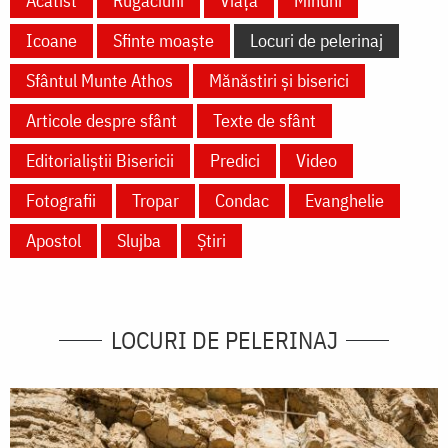
Acatist
Rugăciuni
Viață
Minuni
Icoane
Sfinte moaște
Locuri de pelerinaj
Sfântul Munte Athos
Mănăstiri și biserici
Articole despre sfânt
Texte de sfânt
Editorialiștii Bisericii
Predici
Video
Fotografii
Tropar
Condac
Evanghelie
Apostol
Slujba
Știri
LOCURI DE PELERINAJ