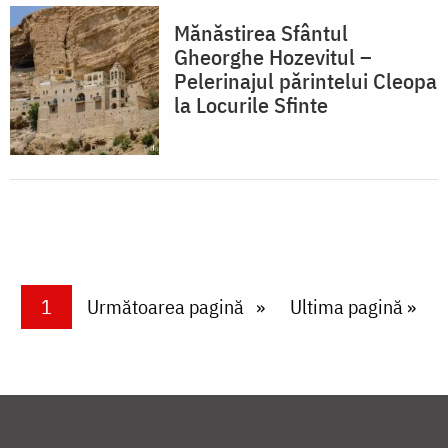
Mănăstirea Sfântul
Gheorghe Hozevitul –
Pelerinajul părintelui Cleopa
la Locurile Sfinte
Paginare
Current page
1
Next page
Următoarea pagină
Last page
Ultima pagină »