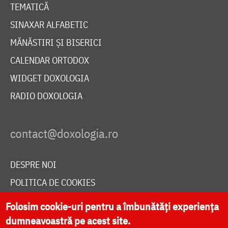
TEMATICĂ
SINAXAR ALFABETIC
MĂNĂSTIRI ȘI BISERICI
CALENDAR ORTODOX
WIDGET DOXOLOGIA
RADIO DOXOLOGIA
DESPRE NOI
POLITICA DE COOKIES
DONEAZĂ ONLINE PENTRU CATEDRALA NAȚIONALĂ
Folosim cookie-uri pentru a îmbunătăți experiența
dumneavoastră pe acest site.