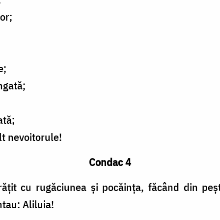
or;
e;
ngată;
ată;
t nevoitorule!
Condac 4
urățit cu rugăciunea și pocăința, făcând din peș
tau: Aliluia!