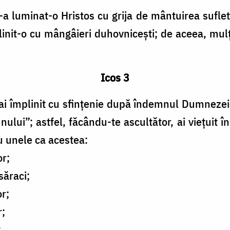
i-a luminat-o Hristos cu grija de mântuirea sufle
împlinit-o cu mângâieri duhovnicești; de aceea, m
Icos 3
ai împlinit cu sfințenie după îndemnul Dumnezeie
nului”; astfel, făcându-te ascultător, ai viețuit în
u unele ca acestea:
or;
săraci;
or;
r;
;