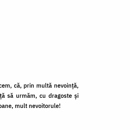
ucem, că, prin multă nevoință,
vață să urmăm, cu dragoste și
oane, mult nevoitorule!