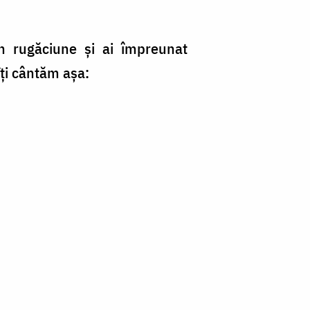
in rugăciune și ai împreunat
îți cântăm așa: