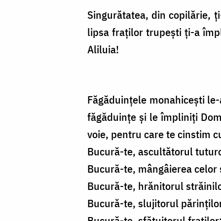
Singurătatea, din copilărie, ț
lipsa fraților trupești ți-a 
Aliluia!
Făgăduințele monahicești le-
făgăduințe și le împliniți Dom
voie, pentru care te cinstim c
Bucură-te, ascultătorul tutur
Bucură-te, mângâierea celor 
Bucură-te, hrănitorul străinil
Bucură-te, slujitorul părințilo
Bucură-te, sfătuitorul fraților