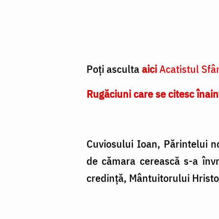
Poți asculta
aici
Acatistul Sfâ
Rugăciuni care se citesc înain
Cuviosului Ioan, Părintelui n
de cămara cerească s-a învre
credință, Mântuitorului Hrist