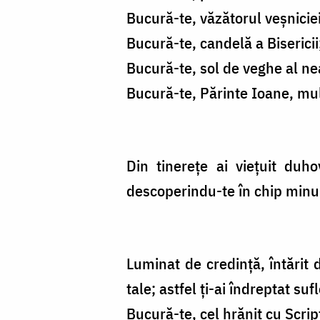
Bucură-te, văzătorul veșniciei
Bucură-te, candelă a Bisericii
Bucură-te, sol de veghe al ne
Bucură-te, Părinte Ioane, mul
Din tinerețe ai viețuit duho
descoperindu-te în chip minu
Luminat de credință, întărit d
tale; astfel ți-ai îndreptat s
Bucură-te, cel hrănit cu Scrip