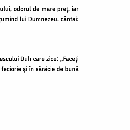
tului, odorul de mare preț, iar
ulțumind lui Dumnezeu, cântai:
scului Duh care zice: „Faceți
 feciorie și în sărăcie de bună