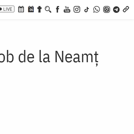
LIVE
06
cob de la Neamț