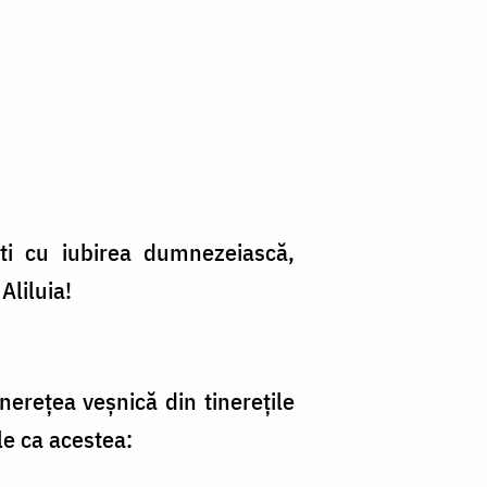
ești cu iubirea dumnezeiască,
liluia!
inerețea veșnică din tinerețile
le ca acestea: