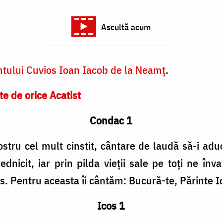
Ascultă acum
ntului Cuvios Ioan Iacob de la Neamț
.
te de orice Acatist
Condac 1
ostru cel mult cinstit, cântare de laudă să-i ad
dnicit, iar prin pilda vieții sale pe toți ne în
os. Pentru aceasta îi cântăm: Bucură-te, Părinte I
Icos 1