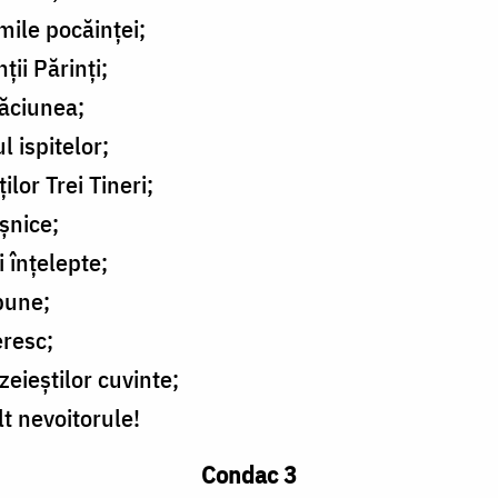
mile pocăinței;
ții Părinți;
găciunea;
l ispitelor;
lor Trei Tineri;
eșnice;
 înțelepte;
bune;
eresc;
eieștilor cuvinte;
t nevoitorule!
Condac 3