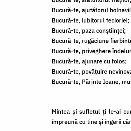
Bucură-te, ajutătorul bolnavil
Bucură-te, iubitorul fecioriei;
Bucură-te, paza conștiinței;
Bucură-te, rugăciune fierbint
Bucură-te, priveghere îndelu
Bucură-te, ajunare cu folos;
Bucură-te, povățuire nevinov
Bucură-te, Părinte Ioane, mul
Mintea și sufletul ți le-ai c
împreună cu tine și îngerii cân