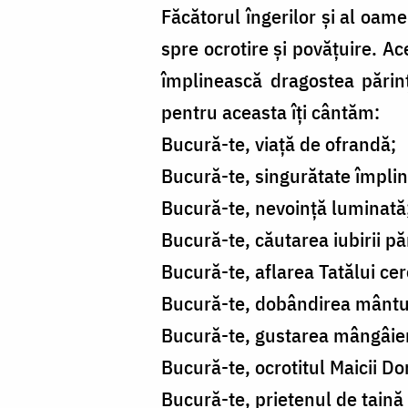
Făcătorul îngerilor și al oamen
spre ocrotire și povățuire. A
împlinească dragostea părințil
pentru aceasta îți cântăm:
Bucură-te, viață de ofrandă;
Bucură-te, singurătate împlin
Bucură-te, nevoință luminată
Bucură-te, căutarea iubirii păr
Bucură-te, aflarea Tatălui cer
Bucură-te, dobândirea mântuir
Bucură-te, gustarea mângâier
Bucură-te, ocrotitul Maicii D
Bucură-te, prietenul de taină a