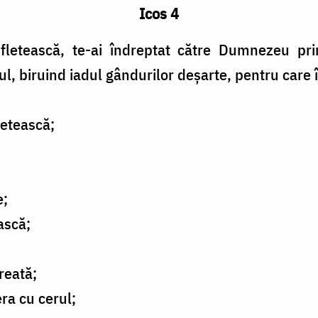
Icos 4
fletească, te-ai îndreptat către Dumnezeu pr
l, biruind iadul gândurilor deșarte, pentru care 
letească;
e;
ască;
reată;
era cu cerul;