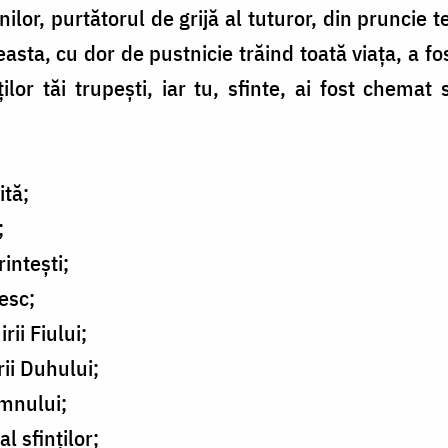
ilor, purtătorul de grijă al tuturor, din pruncie te
ceasta, cu dor de pustnicie trăind toată viața, a 
or tăi trupești, iar tu, sfinte, ai fost chemat s
ită;
;
intești;
esc;
ii Fiului;
ii Duhului;
omnului;
l sfinților;