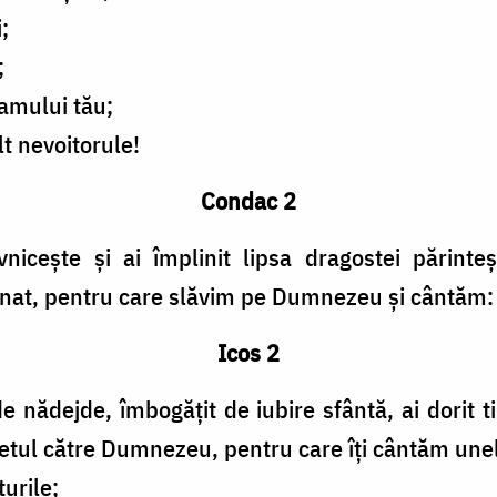
;
;
amului tău;
t nevoitorule!
Condac 2
vnicește și ai împlinit lipsa dragostei părint
nat, pentru care slăvim pe Dumnezeu și cântăm: A
Icos 2
e nădejde, îmbogățit de iubire sfântă, ai dorit t
ufletul către Dumnezeu, pentru care îți cântăm une
turile;