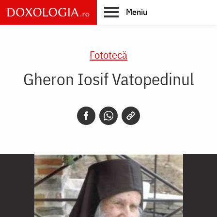
Skip
Meniu
to
main
Main
content
navigation
Fototecă
Gheron Iosif Vatopedinul