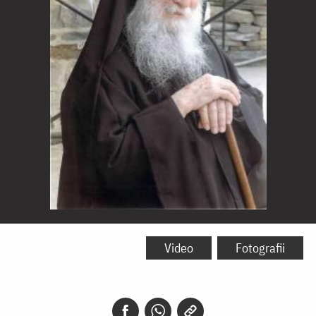
Părintele
Iosif
Video
Fotografii
Vatopedinul