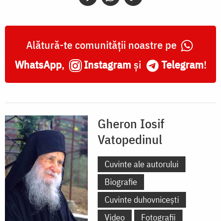
Alătură-te comunității noastre pe
WhatsApp
,
Instagram
și
Telegram
!
Gheron Iosif
Vatopedinul
Cuvinte ale autorului
Biografie
Cuvinte duhovnicești
Video
Fotografii