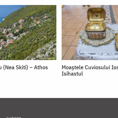
u (Nea Skiti) – Athos
Moaștele Cuviosului Ios
Isihastul