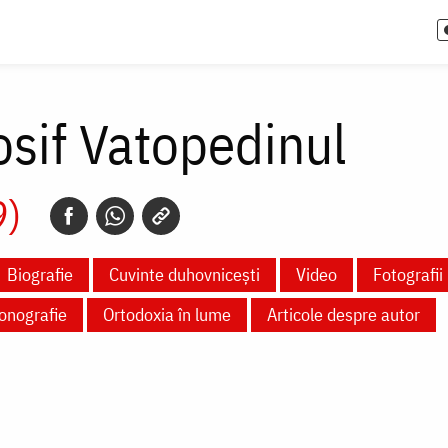
sif Vatopedinul
9)
Biografie
Cuvinte duhovnicești
Video
Fotografii
onografie
Ortodoxia în lume
Articole despre autor