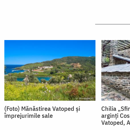
(Foto) Mănăstirea Vatoped și
Chilia „Sfi
împrejurimile sale
arginți Co
Vatoped, 