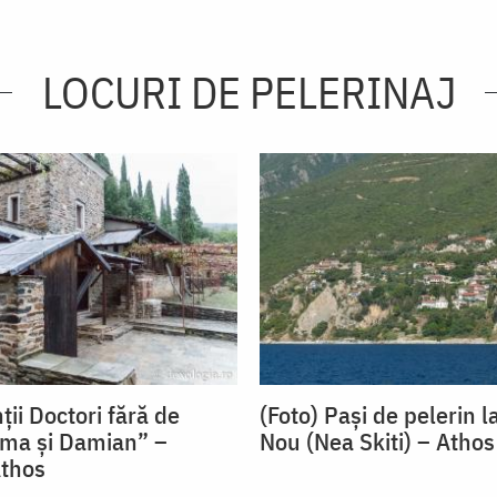
LOCURI DE PELERINAJ
nții Doctori fără de
(Foto) Pași de pelerin l
sma și Damian” –
Nou (Nea Skiti) – Athos
Athos