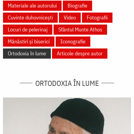
Materiale ale autorului
Biografie
Cuvinte duhovnicești
Video
Fotografii
Locuri de pelerinaj
Sfântul Munte Athos
Mănăstiri și biserici
Iconografie
Ortodoxia în lume
Articole despre autor
ORTODOXIA ÎN LUME