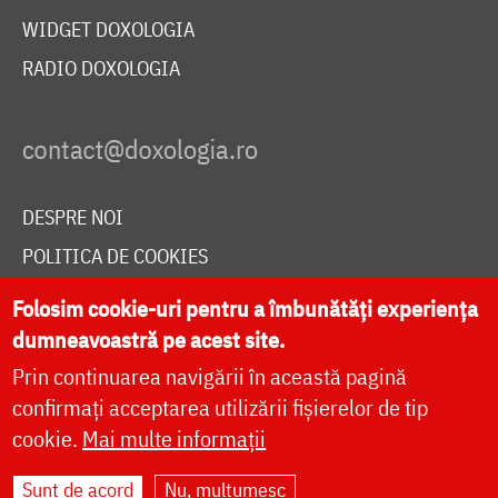
WIDGET DOXOLOGIA
RADIO DOXOLOGIA
DESPRE NOI
POLITICA DE COOKIES
DONEAZĂ ONLINE PENTRU CATEDRALA NAȚIONALĂ
Folosim cookie-uri pentru a îmbunătăți experiența
dumneavoastră pe acest site.
Prin continuarea navigării în această pagină
LIVE
confirmați acceptarea utilizării fișierelor de tip
cookie.
Mai multe informații
Site dezvoltat de
DOXOLOGIA MEDIA
,
Sunt de acord
Nu, mulțumesc