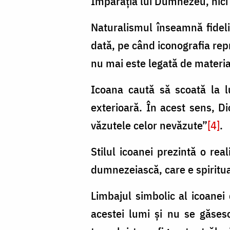
Împărăția lui Dumnezeu, nici
Naturalismul înseamnă fidelit
dată, pe când iconografia repr
nu mai este legată de materia
Icoana caută să scoată la l
exterioară. În acest sens, D
văzutele celor nevăzute”
[4]
.
Stilul icoanei prezintă o real
dumnezeiască, care e spiritu
Limbajul simbolic al icoanei
acestei lumi și nu se găses