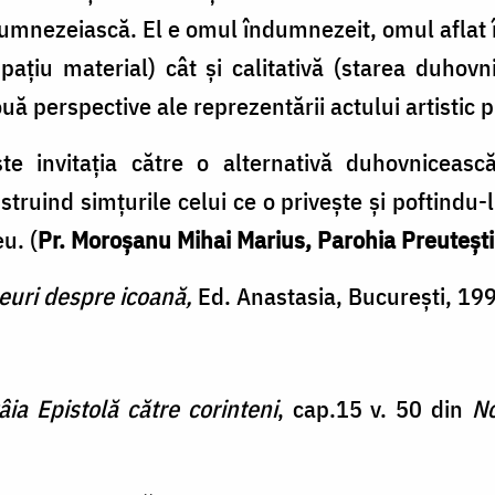
umnezeiască. El e omul îndumnezeit, omul aflat în
pațiu material) cât și calitativă (starea duhov
ă perspective ale reprezentării actului artistic p
te invitația către o alternativă duhovnicească
truind simțurile celui ce o privește și poftindu-
u. (
Pr. Moroșanu Mihai Marius, Parohia Preutești
euri despre icoană,
Ed. Anastasia, București, 199
âia Epistolă către corinteni
, cap.15 v. 50 din
No