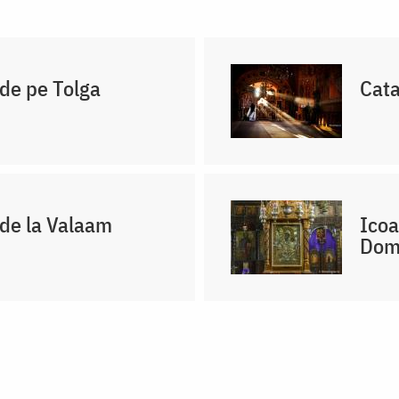
de pe Tolga
Cata
 de la Valaam
Icoa
Domn