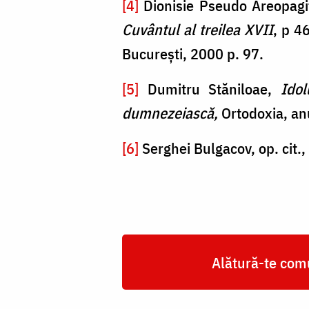
[4]
Dionisie Pseudo Areopagit
Cuvântul al treilea XVII
, p 4
București, 2000 p. 97.
[5]
Dumitru Stăniloae,
Idol
dumnezeiască,
Ortodoxia, an
[6]
Serghei Bulgacov, op. cit., 
Alătură-te comu