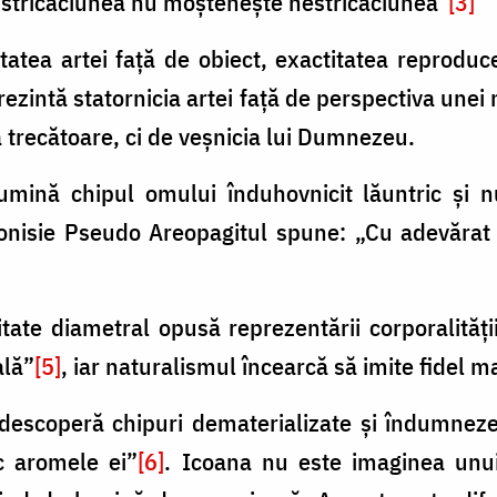
 stricăciunea nu moștenește nestricăciunea”
[3]
atea artei față de obiect, exactitatea reproducer
ezintă statornicia artei față de perspectiva unei
 trecătoare, ci de veșnicia lui Dumnezeu.
umină chipul omului înduhovnicit lăuntric și n
ionisie Pseudo Areopagitul spune: „Cu adevărat
itate diametral opusă reprezentării corporalități
ală”
[5]
, iar naturalismul încearcă să imite fidel ma
 descoperă chipuri dematerializate și îndumneze
c aromele ei”
[6]
. Icoana nu este imaginea unui