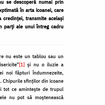
nu se descoperă numai prin
xptimată în arta icoanei, care
a credinței, transmite același
n parți ale unui întreg cadru
are nu este un tablou sau un
sericite”
[1]
și nu o iluzie a
ei noi făpturi îndumnezeite,
]
. Chipurile sfinților din icoane
ci tot ce amintește de trupul
ângele nu pot să moștenească