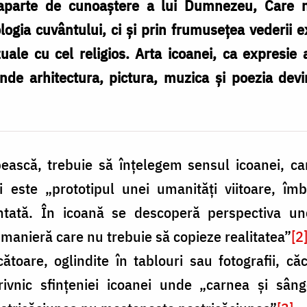
aparte de cunoaștere a lui Dumnezeu, Care 
logia cuvântului, ci și prin frumusețea vederii e
uale cu cel religios. Arta icoanei, ca expresie 
unde arhitectura, pictura, muzica și poezia devi
ească, trebuie să înțelegem sensul icoanei, c
ci este „prototipul unei umanități viitoare, îmbi
ezentată. În icoană se descoperă perspectiva un
 manieră care nu trebuie să copieze realitatea”
[2
ătoare, oglindite în tablouri sau fotografii, că
trivnic sfințeniei icoanei unde „carnea și s