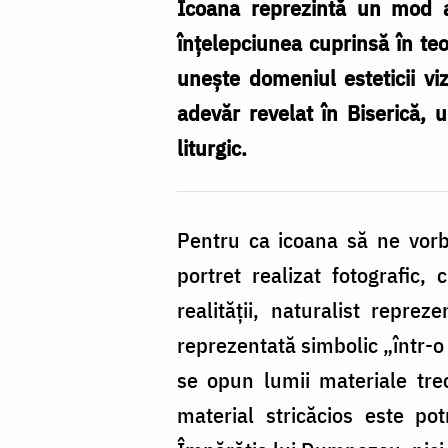
spre
Icoana reprezintă un mod 
lumina
înțelepciunea cuprinsă în teo
sfințeniei
unește domeniul esteticii viz
lui
adevăr revelat în Biserică, 
Dumnezeu
liturgic.
/
Foto:
Pentru ca icoana să ne vorb
Oana
portret realizat fotografic, 
Nechifor
realității, naturalist repr
reprezentată simbolic „într-o
se opun lumii materiale trec
material stricăcios este po