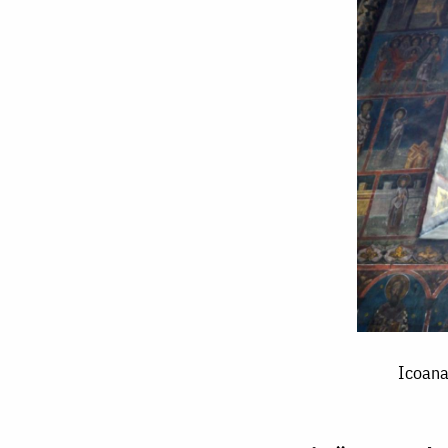
Icoana
Icoana
‒
fereastră