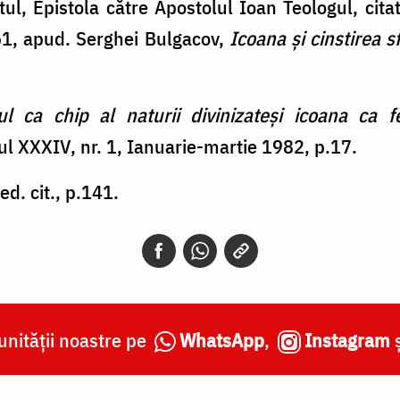
ul, Epistola către Apostolul Ioan Teologul, cit
61, apud. Serghei Bulgacov,
Icoana și cinstirea s
ul ca chip al naturii divinizateși icoana ca 
ul XXXIV, nr. 1, Ianuarie-martie 1982, p.17.
ed. cit., p.141.
nității noastre pe
WhatsApp
,
Instagram