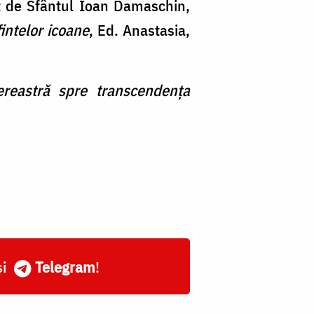
at de Sfântul Ioan Damaschin,
fintelor icoane
, Ed. Anastasia,
fereastră spre transcendența
și
Telegram
!