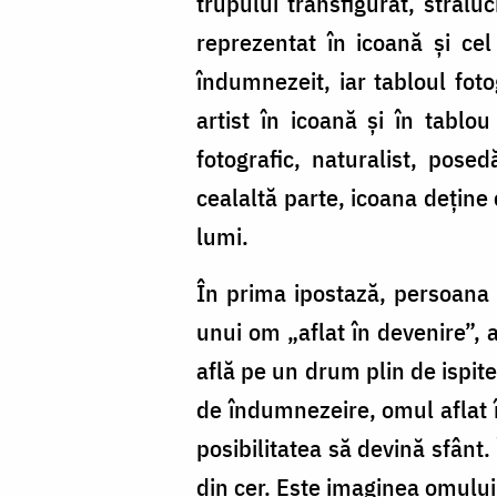
trupului transfigurat, străl
reprezentat în icoană și ce
îndumnezeit, iar tabloul fot
artist în icoană și în tablou
fotografic, naturalist, posed
cealaltă parte, icoana deține
lumi.
În prima ipostază, persoana 
unui om „aflat în devenire”, 
află pe un drum plin de ispite
de îndumnezeire, omul aflat î
posibilitatea să devină sfânt
din cer. Este imaginea omului 