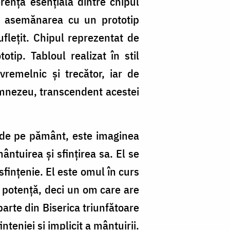
rența esențială dintre chipul
te asemănarea cu un prototip
flețit. Chipul reprezentat de
otip. Tabloul realizat în stil
 vremelnic și trecător, iar de
Dumnezeu, transcendent acestei
e de pe pământ, este imaginea
ntuirea și sfințirea sa. El se
sfințenie. El este omul în curs
n potență, deci un om care are
arte din Biserica triunfătoare
țeniei și implicit a mântuirii.