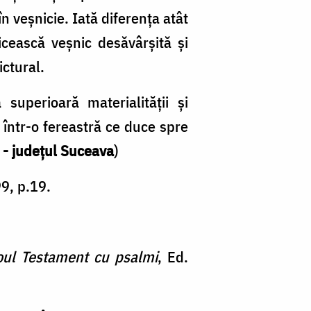
 veșnicie. Iată diferența atât
nicească veșnic desăvârșită și
ictural.
 superioară materialității și
l într-o fereastră ce duce spre
 - judeţul Suceava
)
9, p.19.
ul Testament cu psalmi
, Ed.