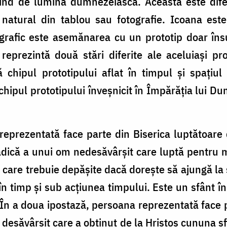
ucind de lumină dumnezeiască. Aceasta este dife
l natural din tablou sau fotografie. Icoana es
ografic este asemănarea cu un prototip doar însu
 reprezintă două stări diferite ale aceluiași prot
ă chipul prototipului aflat în timpul și spațiul
 chipul prototipului înveșnicit în Împărăția lui 
reprezentată face parte din Biserica luptătoar
adică a unui om nedesăvârșit care luptă pentru mâ
 care trebuie depășite dacă dorește să ajungă la 
n timp și sub acțiunea timpului. Este un sfânt î
. În a doua ipostază, persoana reprezentată face p
desăvârșit care a obținut de la Hristos cununa sfin