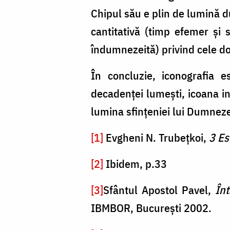
Chipul său e plin de lumină d
cantitativă (timp efemer și s
îndumnezeită) privind cele dou
În concluzie, iconografia es
decadenței lumești, icoana ins
lumina sfințeniei lui Dumneze
[1]
Evgheni N. Trubețkoi,
3 Es
[2]
Ibidem, p.33
[3]
Sfântul Apostol Pavel,
Înt
IBMBOR, București 2002.