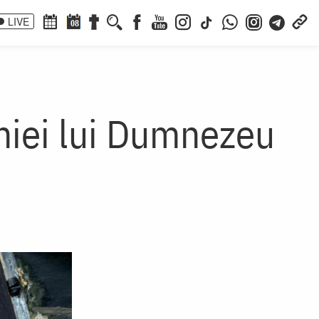
LIVE
08
eniei lui Dumnezeu