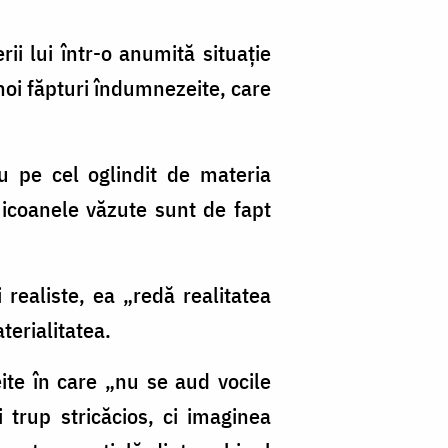
ii lui într-o anumită situație
 noi făpturi îndumnezeite, care
u pe cel oglindit de materia
 icoanele văzute sunt de fapt
i realiste, ea „redă realitatea
terialitatea.
ite în care „nu se aud vocile
 trup stricăcios, ci imaginea