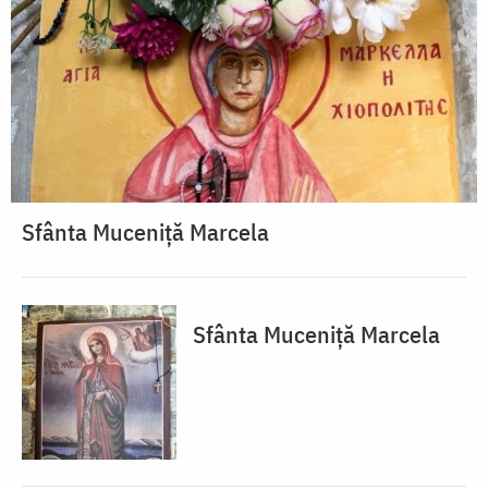
Sfânta Muceniță Marcela
Sfânta Muceniță Marcela