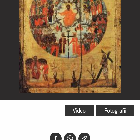
Icoana
Tuturor
Video
Fotografii
Sfinților
-