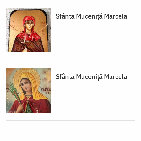
Sfânta Muceniță Marcela
Sfânta Muceniță Marcela