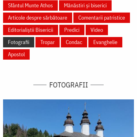
Sfântul Munte Athos
Mănăstiri și biserici
Articole despre sărbătoare
Comentarii patristice
Editorialiștii Bisericii
Predici
Video
Fotografii
Tropar
Condac
Evanghelie
Apostol
FOTOGRAFII