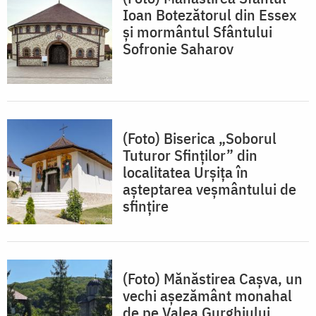
Ioan Botezătorul din Essex
și mormântul Sfântului
Sofronie Saharov
(Foto) Biserica „Soborul
Tuturor Sfinților” din
localitatea Urșița în
așteptarea veșmântului de
sfințire
(Foto) Mănăstirea Cașva, un
vechi așezământ monahal
de pe Valea Gurghiului