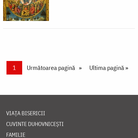
Paginare
Current page
1
Next page
Următoarea pagină
Last page
Ultima pagină »
VIAȚA BISERICII
CUVINTE DUHOVNICEȘTI
FAMILIE