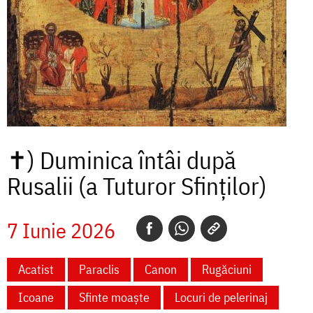
✝)
Duminica întâi după
Rusalii (a Tuturor Sfinților)
7 Iunie 2026
Acatist
Paraclis
Canon
Rugăciuni
Icoane
Sfinte moaște
Locuri de pelerinaj