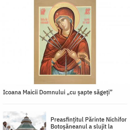
Icoana Maicii Domnului „cu șapte săgeți”
Preasfințitul Părinte Nichifor
Botoșăneanul a slujit la