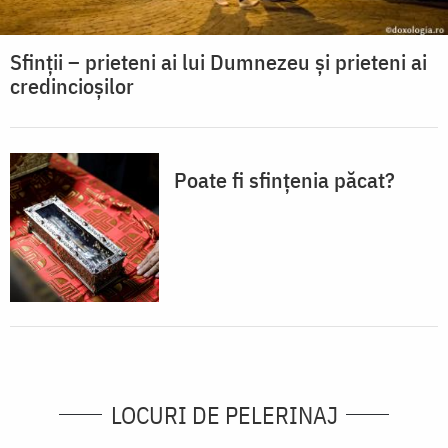
Sfinții – prieteni ai lui Dumnezeu și prieteni ai
credincioșilor
Poate fi sfințenia păcat?
LOCURI DE PELERINAJ