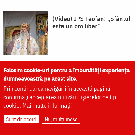
(Video) IPS Teofan: „Sfântul
este un om liber”
Folosim cookie-uri pentru a îmbunătăți experiența
Sfinții – comuniunea Iubirii
dumneavoastră pe acest site.
Prin continuarea navigării în această pagină
confirmați acceptarea utilizării fișierelor de tip
cookie.
Mai multe informații
Sunt de acord
Nu, mulțumesc