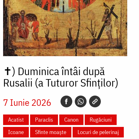
✝)
Duminica întâi după
Rusalii (a Tuturor Sfinților)
7 Iunie 2026
Acatist
Paraclis
Canon
Rugăciuni
Icoane
Sfinte moaște
Locuri de pelerinaj