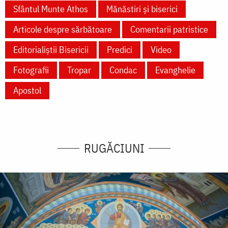
Sfântul Munte Athos
Mănăstiri și biserici
Articole despre sărbătoare
Comentarii patristice
Editorialiștii Bisericii
Predici
Video
Fotografii
Tropar
Condac
Evanghelie
Apostol
RUGĂCIUNI