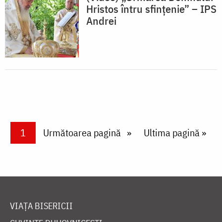
Hristos întru sfințenie” – IPS
Andrei
Paginare
Current page
1
Next page
Următoarea pagină
Last page
Ultima pagină »
VIAȚA BISERICII