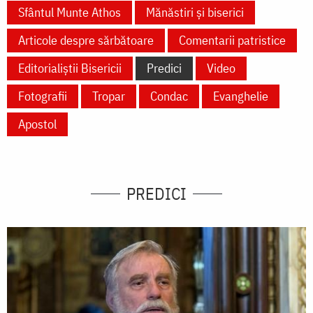
Sfântul Munte Athos
Mănăstiri și biserici
Articole despre sărbătoare
Comentarii patristice
Editorialiștii Bisericii
Predici
Video
Fotografii
Tropar
Condac
Evanghelie
Apostol
PREDICI