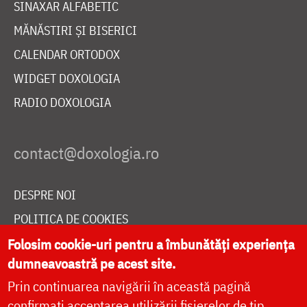
SINAXAR ALFABETIC
MĂNĂSTIRI ȘI BISERICI
CALENDAR ORTODOX
WIDGET DOXOLOGIA
RADIO DOXOLOGIA
DESPRE NOI
POLITICA DE COOKIES
DONEAZĂ ONLINE PENTRU CATEDRALA NAȚIONALĂ
Folosim cookie-uri pentru a îmbunătăți experiența
dumneavoastră pe acest site.
Prin continuarea navigării în această pagină
LIVE
confirmați acceptarea utilizării fișierelor de tip