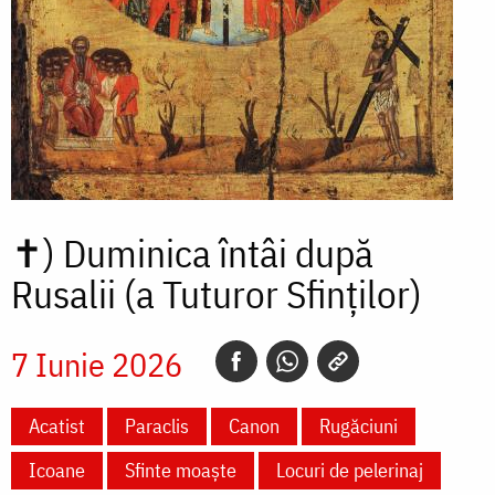
✝)
Duminica întâi după
Rusalii (a Tuturor Sfinților)
7 Iunie 2026
Acatist
Paraclis
Canon
Rugăciuni
Icoane
Sfinte moaște
Locuri de pelerinaj