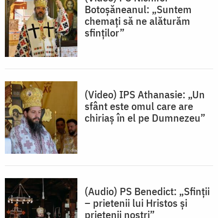
Botoșăneanul: „Suntem
chemați să ne alăturăm
sfinților”
(Video) IPS Athanasie: „Un
sfânt este omul care are
chiriaș în el pe Dumnezeu”
(Audio) PS Benedict: „Sfinții
– prietenii lui Hristos și
prietenii noștri”