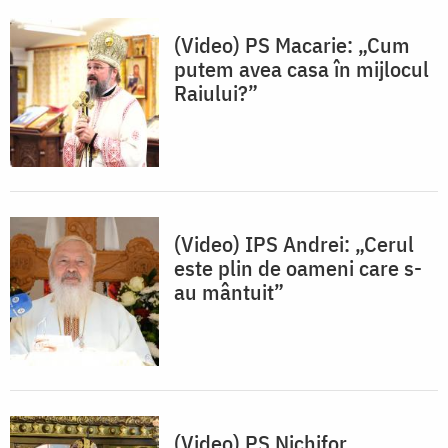
(Video) PS Macarie: „Cum
putem avea casa în mijlocul
Raiului?”
(Video) IPS Andrei: „Cerul
este plin de oameni care s-
au mântuit”
(Video) PS Nichifor