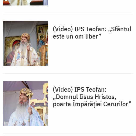
(Video) IPS Teofan: „Sfântul
este un om liber”
(Video) IPS Teofan:
„Domnul Iisus Hristos,
poarta Împărăției Cerurilor”