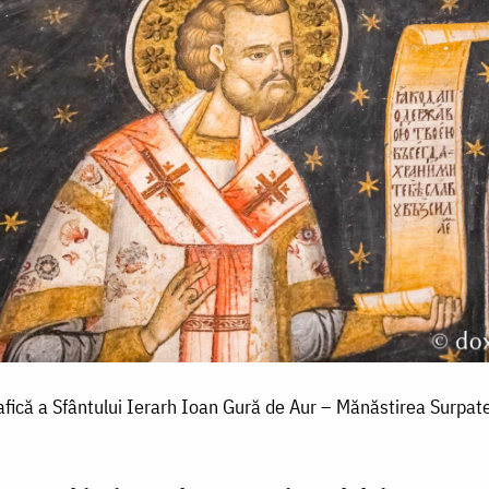
ică a Sfântului Ierarh Ioan Gură de Aur – Mănăstirea Surpatele 