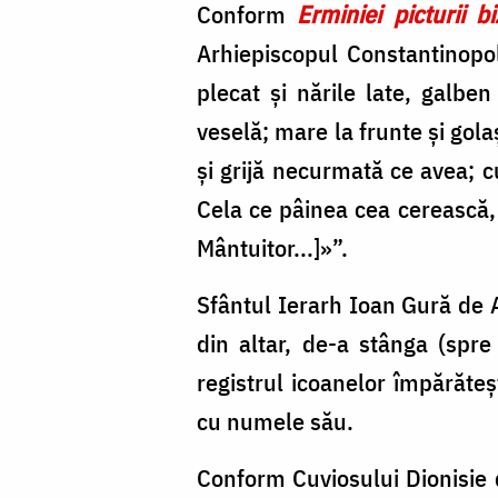
Conform
Erminiei picturii b
Arhiepiscopul Constantinopol
plecat și nările late, galben
veselă; mare la frunte și gola
și grijă necurmată ce avea; 
Cela ce pâinea cea cerească,
Mântuitor...]»”.
Sfântul Ierarh Ioan Gură de A
din altar, de-a stânga (spre 
registrul icoanelor împărăte
cu numele său.
Conform Cuviosului Dionisie d