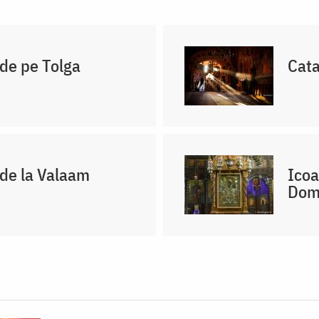
de pe Tolga
Cata
 de la Valaam
Icoa
Domn