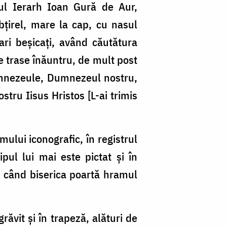
tul Ierarh Ioan Gură de Aur,
bțirel, mare la cap, cu nasul
mari beșicați, având căutătura
le trase înăuntru, de mult post
Dumnezeule, Dumnezeul nostru,
ru Iisus Hristos [L-ai trimis
ului iconografic, în registrul
ipul lui mai este pictat și în
i când biserica poartă hramul
ăvit și în trapeză, alături de