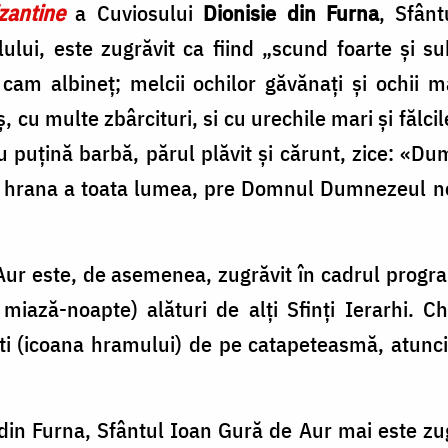
izantine
a Cuviosului
Dionisie din Furna
, Sfân
ului, este zugrăvit ca fiind „scund foarte și su
 cam albineț; melcii ochilor găvănați și ochii 
ș, cu multe zbârcituri, si cu urechile mari și fălci
cu puțină barbă, părul plăvit și cărunt, zice: «
 hrana a toata lumea, pre Domnul Dumnezeul nost
ur este, de asemenea, zugrăvit în cadrul program
miază-noapte) alături de alți Sfinți Ierarhi. Ch
ști (icoana hramului) de pe catapeteasmă, atunc
in Furna, Sfântul Ioan Gură de Aur mai este zugr