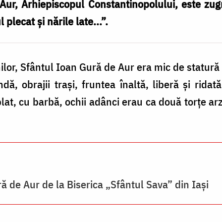
ur, Arhiepiscopul Constantinopolului, este zugr
plecat și nările late...”.
or, Sfântul Ioan Gură de Aur era mic de statură 
ndă, obrajii trași, fruntea înaltă, liberă și rida
lat, cu barbă, ochii adânci erau ca două torțe ar
ă de Aur de la Biserica „Sfântul Sava” din Iași