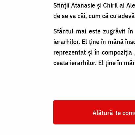
Sfinții Atanasie și Chiril ai 
de se va căi, cum că cu adevăr
Sfântul mai este zugrăvit în
ierarhilor. El ține în mână î
reprezentat și în compoziția 
ceata ierarhilor. El ține în mâ
Alătură-te comu