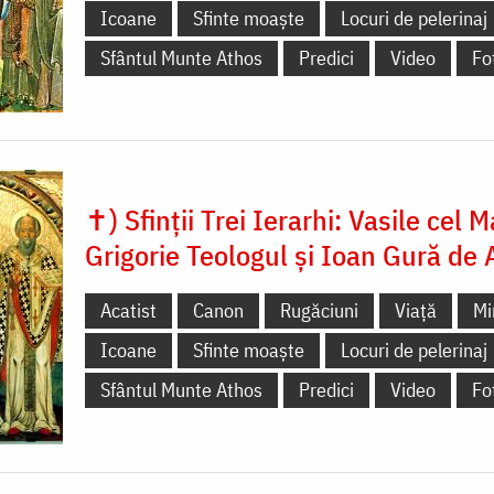
Icoane
Sfinte moaște
Locuri de pelerinaj
Sfântul Munte Athos
Predici
Video
Fo
✝) Sfinții Trei Ierarhi: Vasile cel M
Grigorie Teologul și Ioan Gură de 
Acatist
Canon
Rugăciuni
Viață
Mi
Icoane
Sfinte moaște
Locuri de pelerinaj
Sfântul Munte Athos
Predici
Video
Fo