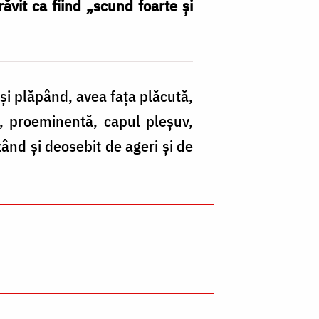
d
ăvit ca fiind „scund foarte și
A
–
Bo
și plăpând, avea fața plăcută,
Mă
tă, proeminentă, capul pleșuv,
Co
zând și deosebit de ageri și de
(F
pr
Si
Cl