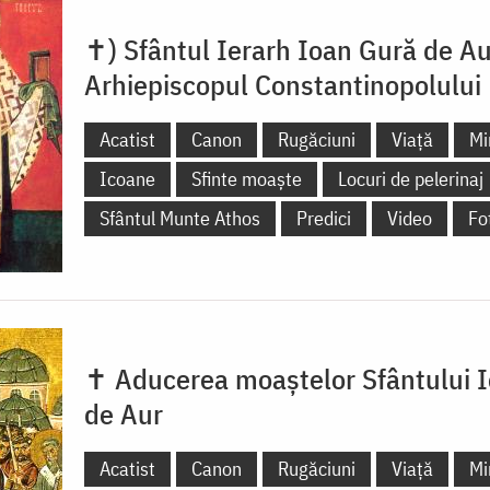
✝) Sfântul Ierarh Ioan Gură de Au
Arhiepiscopul Constantinopolului
Acatist
Canon
Rugăciuni
Viață
Mi
Icoane
Sfinte moaște
Locuri de pelerinaj
Sfântul Munte Athos
Predici
Video
Fo
✝ Aducerea moaștelor Sfântului 
de Aur
Acatist
Canon
Rugăciuni
Viață
Mi