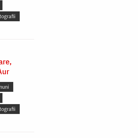
tografii
are,
Aur
nuni
tografii