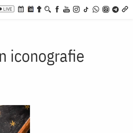
LIVE
08
n iconografie