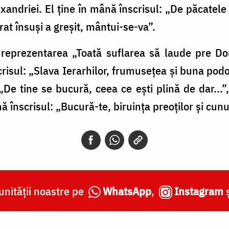
Alexandriei. El ține în mână înscrisul: „De păcatele
at însuși a greșit, mântui-se-va”.
 reprezentarea „Toată suflarea să laude pre Do
nscrisul: „Slava Ierarhilor, frumusețea și buna p
„De tine se bucură, ceea ce ești plină de dar...”,
nă înscrisul: „Bucură-te, biruința preoților și cunu
nității noastre pe
WhatsApp
,
Instagram