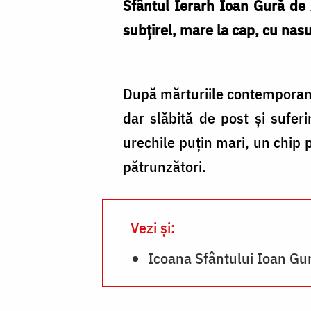
Sfântului
Sfântul Ierarh Ioan Gură de A
Ierarh
subțirel, mare la cap, cu nasul 
Ioan
Gură
După mărturiile contemporanil
de
dar slăbită de post și suferi
Aur
urechile puțin mari, un chip p
–
pătrunzători.
Mănăstirea
Surpatele
(Foto:
Vezi și:
pr.
Icoana Sfântului Ioan Gur
Silviu
Cluci)