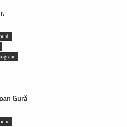
r,
nuni
tografii
Ioan Gură
nuni