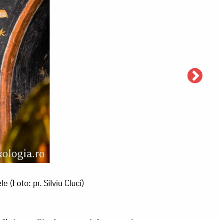
R
ic
a
Sf
Ie
(Foto: pr. Silviu Cluci)
I
G