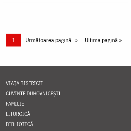
Paginare
Current page
1
Next page
Următoarea pagină
Last page
Ultima pagină »
VIAȚA BISERICII
CUVINTE DUHOVNICEȘTI
FAMILIE
LITURGICĂ
BIBLIOTECĂ