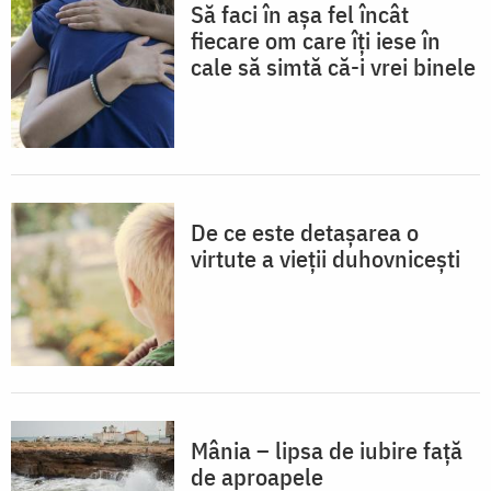
Să faci în așa fel încât
fiecare om care îți iese în
cale să simtă că-i vrei binele
De ce este detașarea o
virtute a vieții duhovnicești
Mânia – lipsa de iubire față
de aproapele