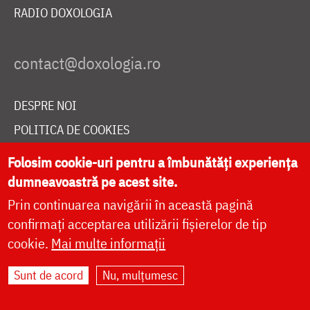
RADIO DOXOLOGIA
DESPRE NOI
POLITICA DE COOKIES
DONEAZĂ ONLINE PENTRU CATEDRALA NAȚIONALĂ
Folosim cookie-uri pentru a îmbunătăți experiența
dumneavoastră pe acest site.
Prin continuarea navigării în această pagină
LIVE
confirmați acceptarea utilizării fișierelor de tip
cookie.
Mai multe informații
Site dezvoltat de
DOXOLOGIA MEDIA
,
Sunt de acord
Nu, mulțumesc
Arhiepiscopia Iașilor | ©
doxologia.ro