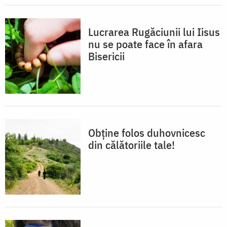
Lucrarea Rugăciunii lui Iisus
nu se poate face în afara
Bisericii
Obține folos duhovnicesc
din călătoriile tale!