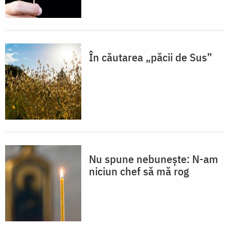
În căutarea „păcii de Sus”
Nu spune nebunește: N-am
niciun chef să mă rog