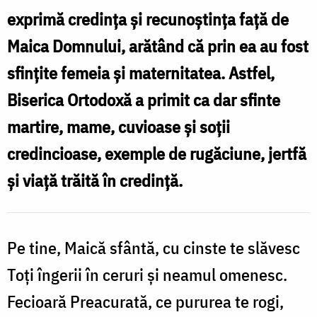
/
exprimă credința și recunoștința față de
Foto:
Maica Domnului, arătând că prin ea au fost
Mihail
sfințite femeia și maternitatea. Astfel,
Vrăjitoru
Biserica Ortodoxă a primit ca dar sfinte
martire, mame, cuvioase și soții
credincioase, exemple de rugăciune, jertfă
și viață trăită în credință.
Pe tine, Maică sfântă, cu cinste te slăvesc
Toți îngerii în ceruri și neamul omenesc.
Fecioară Preacurată, ce pururea te rogi,