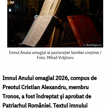
Imnul
Imnul Anului omagial al pastorației familiei creștine /
Foto: Mihail Vrăjitoru
Anului
omagial
al
Imnul Anului omagial 2026, compus de
pastorației
Preotul Cristian Alexandru, membru
familiei
Tronos, a fost îndreptat și aprobat de
creștine
Patriarhul României.
Textul imnului