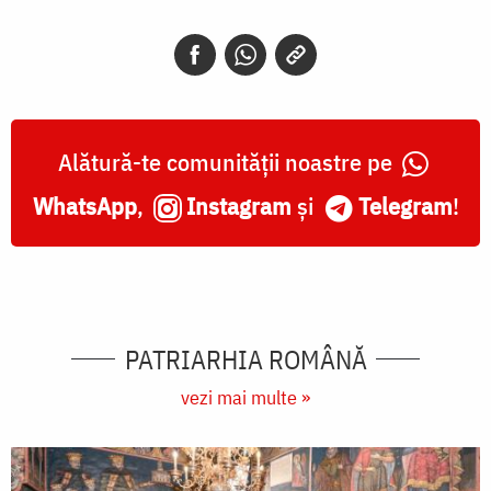
Alătură-te comunității noastre pe
WhatsApp
,
Instagram
și
Telegram
!
PATRIARHIA ROMÂNĂ
vezi mai multe »