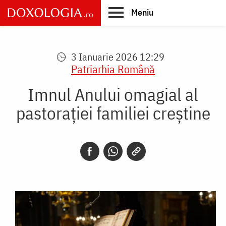
Skip
Meniu
to
main
Main
content
navigation
3 Ianuarie 2026 12:29
Patriarhia Română
Imnul Anului omagial al
pastorației familiei creștine