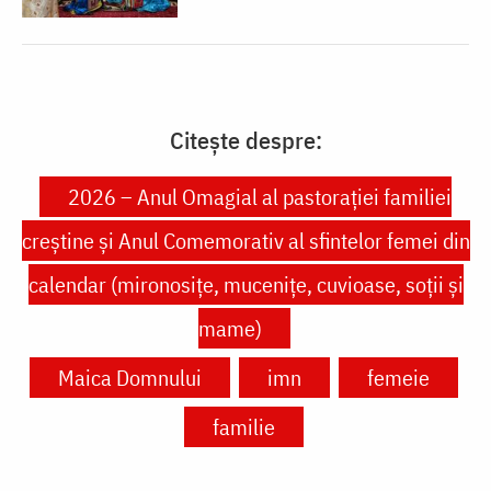
Citește despre:
2026 – Anul Omagial al pastorației familiei
creștine și Anul Comemorativ al sfintelor femei din
calendar (mironosițe, mucenițe, cuvioase, soții și
mame)
Maica Domnului
imn
femeie
familie