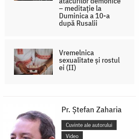
atacurilor demonice
– meditație la
Duminica a 10-a
după Rusalii
Vremelnica
sexualitate și rostul
ei (II)
Pr. Ștefan Zaharia
Cuvinte ale autorului
Video