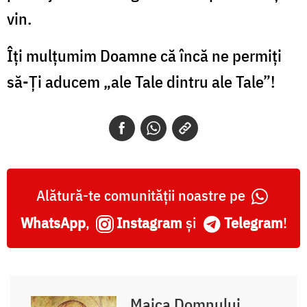
vin.
Îţi mulţumim Doamne că încă ne permiţi
să-Ţi aducem „ale Tale dintru ale Tale”!
Alătură-te comunității noastre pe
WhatsApp
,
Instagram
și
Telegram
!
Maica Domnului,