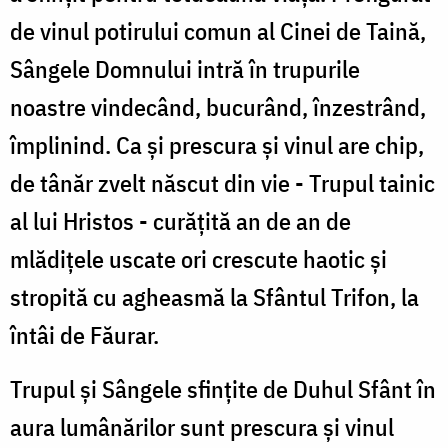
de vinul potirului comun al Cinei de Taină,
Sângele Domnului intră în trupurile
noastre vindecând, bucurând, înzestrând,
împlinind. Ca şi prescura şi vinul are chip,
de tânăr zvelt născut din vie - Trupul tainic
al lui Hristos - curăţită an de an de
mlădiţele uscate ori crescute haotic şi
stropită cu agheasmă la Sfântul Trifon, la
întâi de Făurar.
Trupul şi Sângele sfinţite de Duhul Sfânt în
aura lumânărilor sunt prescura şi vinul