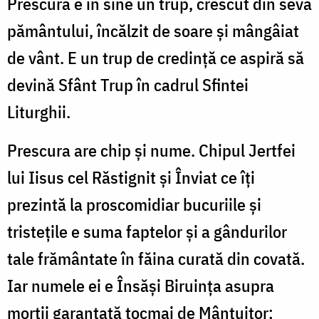
Prescura e în sine un trup, crescut din seva
pământului, încălzit de soare şi mângâiat
de vânt. E un trup de credinţă ce aspiră să
devină Sfânt Trup în cadrul Sfintei
Liturghii.
Prescura are chip şi nume. Chipul Jertfei
lui Iisus cel Răstignit şi Înviat ce îţi
prezintă la proscomidiar bucuriile şi
tristeţile e suma faptelor şi a gândurilor
tale frământate în făina curată din covată.
Iar numele ei e Însăși Biruința asupra
morții garantată tocmai de Mântuitor: