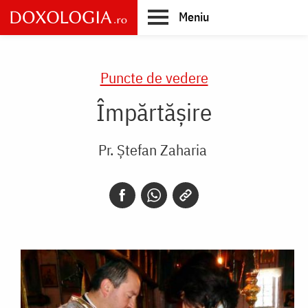
Skip
Meniu
to
main
Main
content
navigation
Puncte de vedere
Împărtășire
Pr. Ștefan Zaharia