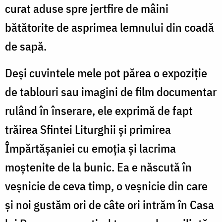
curat aduse spre jertfire de mâini
bătătorite de asprimea lemnului din coadă
de sapă.
Deşi cuvintele mele pot părea o expoziţie
de tablouri sau imagini de film documentar
rulând în înserare, ele exprimă de fapt
trăirea Sfintei Liturghii şi primirea
Împărtăşaniei cu emoţia şi lacrima
moştenite de la bunic. Ea e născută în
veşnicie de ceva timp, o veşnicie din care
şi noi gustăm ori de câte ori intrăm în Casa