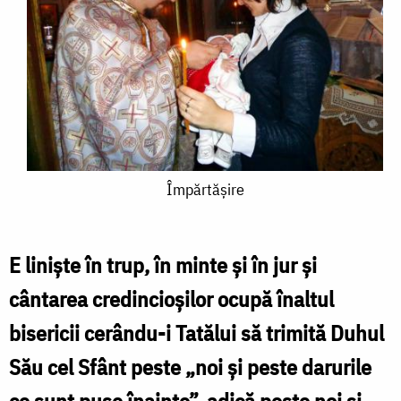
Împărtășire
Împărtășire
E linişte în trup, în minte şi în jur şi
cântarea credincioşilor ocupă înaltul
bisericii cerându-i Tatălui să trimită Duhul
Său cel Sfânt peste „noi şi peste darurile