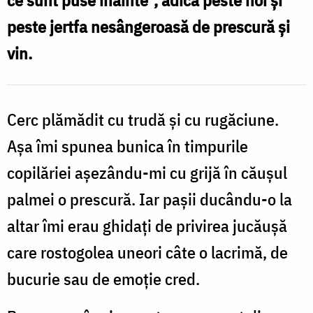
ce sunt puse înainte”, adică peste noi şi
peste jertfa nesângeroasă de prescură şi
vin.
Cerc plămădit cu trudă și cu rugăciune.
Așa îmi spunea bunica în timpurile
copilăriei așezându-mi cu grijă în căuşul
palmei o prescură. Iar paşii ducându-o la
altar îmi erau ghidaţi de privirea jucăuşă
care rostogolea uneori câte o lacrimă, de
bucurie sau de emoţie cred.