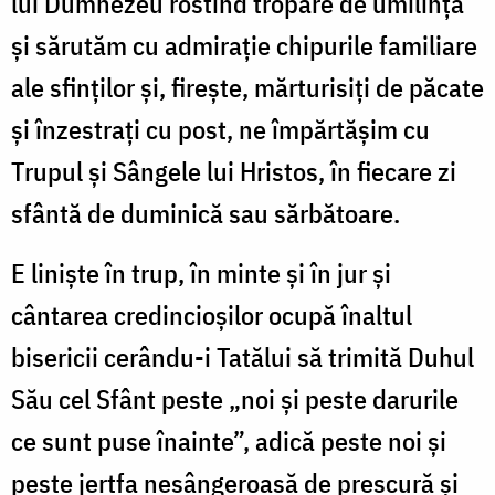
lui Dumnezeu rostind tropare de umilinţă
şi sărutăm cu admiraţie chipurile familiare
ale sfinţilor şi, fireşte, mărturisiţi de păcate
şi înzestraţi cu post, ne împărtăşim cu
Trupul şi Sângele lui Hristos, în fiecare zi
sfântă de duminică sau sărbătoare.
E linişte în trup, în minte şi în jur şi
cântarea credincioşilor ocupă înaltul
bisericii cerându-i Tatălui să trimită Duhul
Său cel Sfânt peste „noi şi peste darurile
ce sunt puse înainte”, adică peste noi şi
peste jertfa nesângeroasă de prescură şi