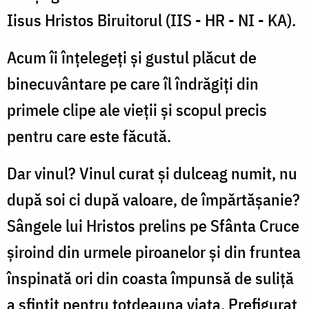
Iisus Hristos Biruitorul (IIS - HR - NI - KA).
Acum îi înțelegeți și gustul plăcut de
binecuvântare pe care îl îndrăgiți din
primele clipe ale vieții și scopul precis
pentru care este făcută.
Dar vinul? Vinul curat și dulceag numit, nu
după soi ci după valoare, de împărtășanie?
Sângele lui Hristos prelins pe Sfânta Cruce
șiroind din urmele piroanelor și din fruntea
înspinată ori din coasta împunsă de suliță
a sfințit pentru totdeauna viața. Prefigurat