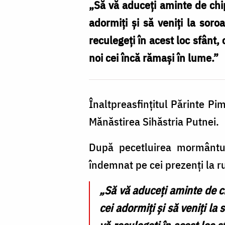
„Să vă aduceți aminte de chip
adormiți și să veniți la sor
reculegeți în acest loc sfânt
noi cei încă rămași în lume.”
Înaltpreasfințitul Părinte Pi
Mănăstirea Sihăstria Putnei.
După pecetluirea mormântulu
îndemnat pe cei prezenți la r
„Să vă aduceți aminte de c
cei adormiți și să veniți l