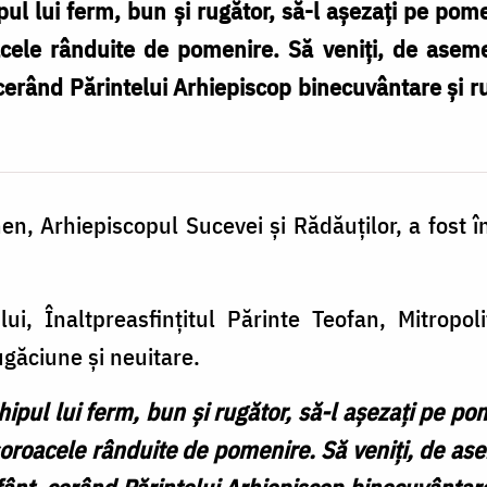
ul lui ferm, bun și rugător, să-l așezați pe po
oacele rânduite de pomenire. Să veniți, de ase
, cerând Părintelui Arhiepiscop binecuvântare ș
men, Arhiepiscopul Sucevei și Rădăuților, a fost 
i, Înaltpreasfințitul Părinte Teofan, Mitropoli
ugăciune și neuitare.
hipul lui ferm, bun și rugător, să-l așezați pe p
a soroacele rânduite de pomenire. Să veniți, de a