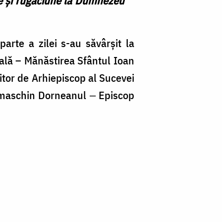
re și rugăciune la Dumnezeu
arte a zilei s-au săvârșit la
pală – Mănăstirea Sfântul Ioan
iitor de Arhiepiscop al Sucevei
Damaschin Dorneanul ‒ Episcop