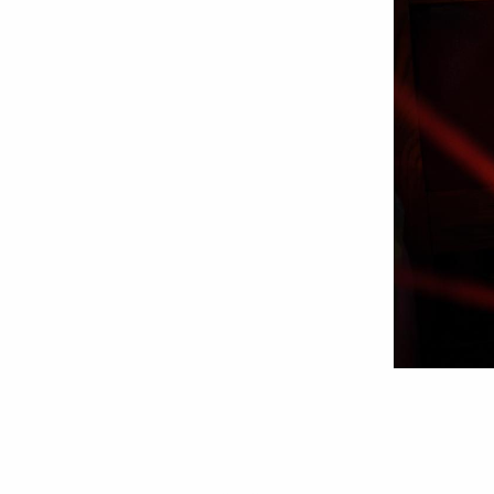
Foto:
Tudorel
Rusu