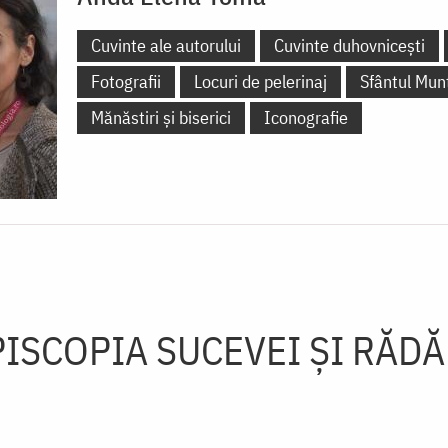
Cuvinte ale autorului
Cuvinte duhovnicești
Fotografii
Locuri de pelerinaj
Sfântul Mun
Mănăstiri și biserici
Iconografie
ISCOPIA SUCEVEI ŞI RĂD