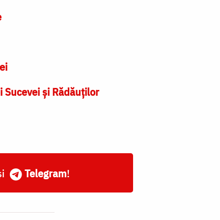
e
ei
i Sucevei și Rădăuților
și
Telegram
!