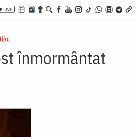
LIVE
07
ilor
fost înmormântat