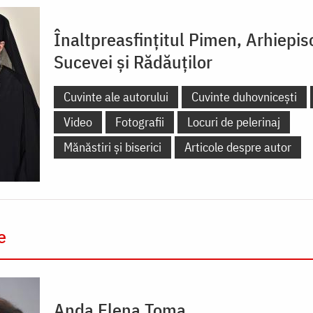
Înaltpreasfințitul Pimen, Arhiepis
Sucevei și Rădăuților
Cuvinte ale autorului
Cuvinte duhovnicești
Video
Fotografii
Locuri de pelerinaj
Mănăstiri și biserici
Articole despre autor
e
Anda Elena Toma