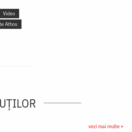
Video
te Athos
ĂUŢILOR
vezi mai multe »