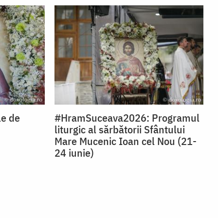
le de
#HramSuceava2026: Programul
liturgic al sărbătorii Sfântului
Mare Mucenic Ioan cel Nou (21-
24 iunie)