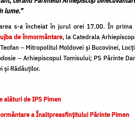
 sfânt, cerând Părintelui Arhiepiscop binecuvânta
în lume.”
rea s-a încheiat în jurul orei 17.00. În prima p
lujba de înmormântare
, la Catedrala Arhiepisco
 Teofan ‒ Mitropolitul Moldovei și Bucovinei, Locț
eodosie ‒ Arhiepiscopul Tomisului; PS Părinte 
i și Rădăuților.
ie alături de IPS Pimen
ormântare a Înaltpreasfințitului Părinte Pimen