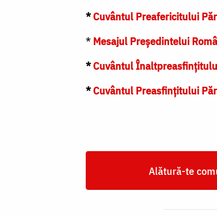
*
Cuvântul Preafericitului Pă
*
Mesajul Președintelui Român
*
Cuvântul Înaltpreasfințitulu
*
Cuvântul Preasfințitului Pă
Alătură-te comu