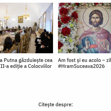
a Putna găzduiește cea
Am fost și eu acolo – zi
I-a ediție a Colocviilor
#HramSuceava2026
Citește despre: