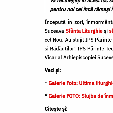
vă reculegeți în acest loc
pentru noi cei încă rămași 
Începută în zori, înmormânta
Suceava
Sfânta Liturghie
și
s
cel Nou. Au slujit IPS Părinte
și Rădăuților; IPS Părinte T
Vicar al Arhiepiscopiei Suceve
Vezi și:
*
Galerie Foto:
Ultima liturgh
*
Galerie FOTO: Slujba de înm
Citește și: