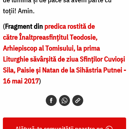
toții! Amin.
(
Fragment din
predica rostită de
către
Înaltpreasfințitul Teodosie,
Arhiepiscop al Tomisului,
la prima
Liturghie săvârșită de ziua Sfinților Cuvioși
Sila, Paisie și Natan de la Sihăstria Putnei -
16 mai 2017
)
Alătură-te comunității noastre pe