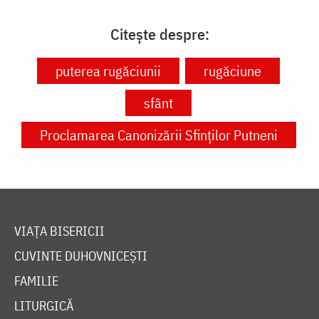
Citește despre:
puterea rugăciunii
rugăciune
sfânt
Proclamarea Canonizării Sfinților Putneni
VIAȚA BISERICII
CUVINTE DUHOVNICEȘTI
FAMILIE
LITURGICĂ