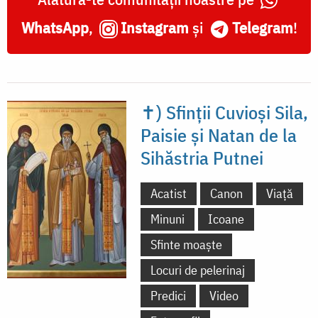
WhatsApp
,
Instagram
și
Telegram
!
✝) Sfinții Cuvioși Sila,
Paisie și Natan de la
Sihăstria Putnei
Acatist
Canon
Viață
Minuni
Icoane
Sfinte moaște
Locuri de pelerinaj
Predici
Video