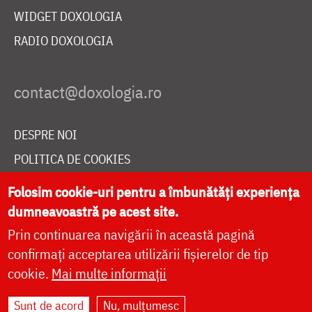
WIDGET DOXOLOGIA
RADIO DOXOLOGIA
DESPRE NOI
POLITICA DE COOKIES
DONEAZĂ ONLINE PENTRU CATEDRALA NAȚIONALĂ
Folosim cookie-uri pentru a îmbunătăți experiența
dumneavoastră pe acest site.
Prin continuarea navigării în această pagină
LIVE
confirmați acceptarea utilizării fișierelor de tip
cookie.
Mai multe informații
Site dezvoltat de
DOXOLOGIA MEDIA
,
Sunt de acord
Nu, mulțumesc