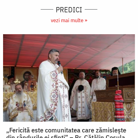
PREDICI
vezi mai multe »
„Fericită este comunitatea care zămislește
din rândurile ei sfinți” – Pr. Cătălin Coșula