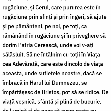
rugăciune, și Cerul, care pururea este în
rugăciune prin sfinți și prin îngeri, să ajute
și pe pământeni, pe noi, pe toți, ca
rămânând în rugăciune și în priveghere să
dorim Patria Cerească, unde voi v-ați
sălășluit. Să ne întâlnim cu toții în Viața
cea Adevărată, care este dincolo de viața
aceasta, unde sufletele noastre, dacă se
îmbracă în Harul lui Dumnezeu, se
împărtășesc de Hristos, pot să se ridice. De
viață veșnică, sfântă și plină de bucurie,
de lumină și de pace să avem parte cu