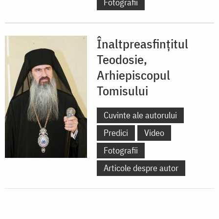
Fotografii
Înaltpreasfințitul
Teodosie,
Arhiepiscopul
Tomisului
Cuvinte ale autorului
Predici
Video
Fotografii
Articole despre autor