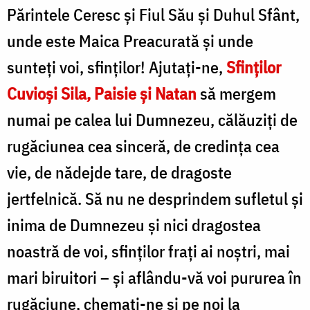
Părintele Ceresc și Fiul Său și Duhul Sfânt,
unde este Maica Preacurată și unde
sunteți voi, sfinților! Ajutați-ne,
Sfinților
Cuvioși Sila, Paisie și Natan
să mergem
numai pe calea lui Dumnezeu, călăuziți de
rugăciunea cea sinceră, de credința cea
vie, de nădejde tare, de dragoste
jertfelnică. Să nu ne desprindem sufletul și
inima de Dumnezeu și nici dragostea
noastră de voi, sfinților frați ai noștri, mai
mari biruitori – și aflându-vă voi pururea în
rugăciune, chemați-ne și pe noi la