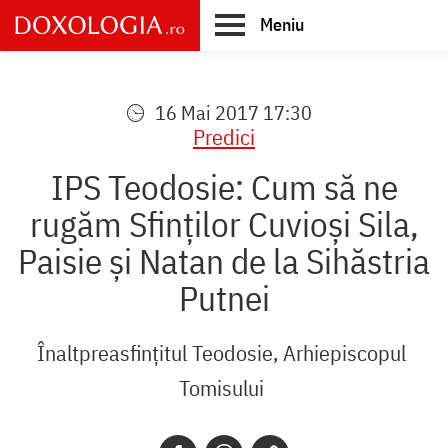
Skip
Meniu
to
main
Main
content
navigation
16 Mai 2017 17:30
Predici
IPS Teodosie: Cum să ne
rugăm Sfinților Cuvioși Sila,
Paisie și Natan de la Sihăstria
Putnei
Înaltpreasfințitul Teodosie, Arhiepiscopul
Tomisului