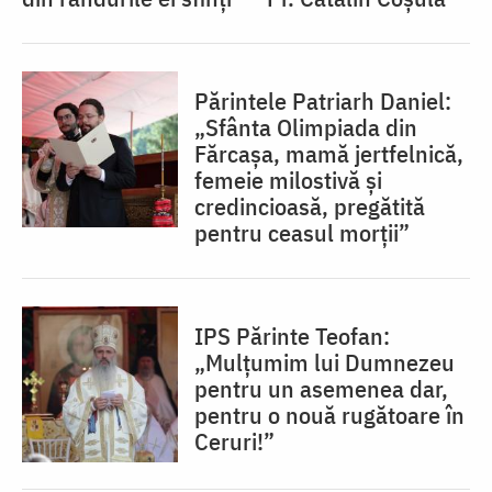
Părintele Patriarh Daniel:
„Sfânta Olimpiada din
Fărcașa, mamă jertfelnică,
femeie milostivă și
credincioasă, pregătită
pentru ceasul morții”
IPS Părinte Teofan:
„Mulțumim lui Dumnezeu
pentru un asemenea dar,
pentru o nouă rugătoare în
Ceruri!”