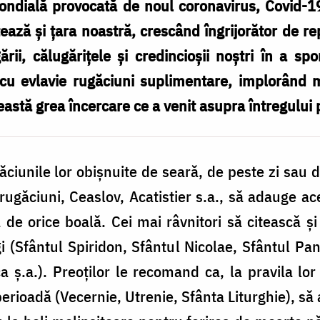
ndială provocată de noul coronavirus, Covid-1
ează și țara noastră, crescând îngrijorător de 
rii, călugărițele și credincioșii noștri în a s
 cu evlavie rugăciuni suplimentare, implorând mi
astă grea încercare ce a venit asupra întregului
ăciunile lor obișnuite de seară, de peste zi sau 
ugăciuni, Ceaslov, Acatistier s.a., să adauge ac
 de orice boală. Cei mai râvnitori să citească 
gi (Sfântul Spiridon, Sfântul Nicolae, Sfântul P
a ș.a.). Preoților le recomand ca, la pravila lo
erioadă (Vecernie, Utrenie, Sfânta Liturghie), să