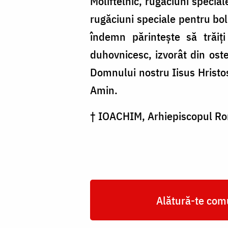
Moliftelnic, rugăciuni specia
rugăciuni speciale pentru bo
îndemn părintește să trăiți
duhovnicesc, izvorât din os
Domnului nostru Iisus Hristos
Amin.
† IOACHIM, Arhiepiscopul Ro
Alătură-te comu