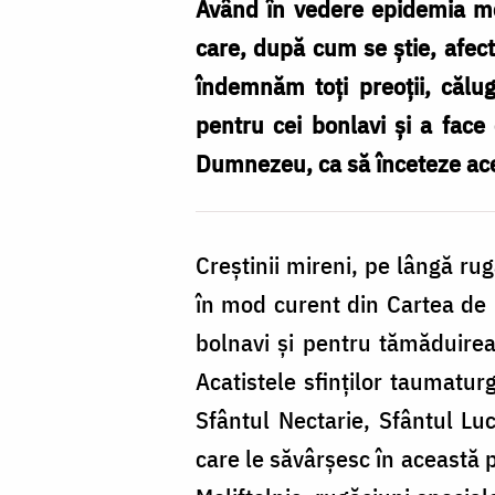
Înaltpreasfinţitului
Având în vedere epidemia mo
Părinte
care, după cum se știe, afect
Ioachim
îndemnăm toți preoții, călugă
pentru cei bonlavi și a face
Dumnezeu, ca să înceteze ace
Creștinii mireni, pe lângă rug
în mod curent din Cartea de r
bolnavi și pentru tămăduirea
Acatistele sfinților taumatur
Sfântul Nectarie, Sfântul Luc
care le săvârșesc în această p