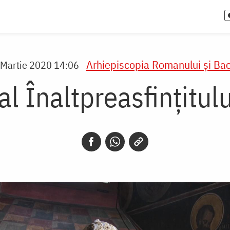
Arhiepiscopia Romanului şi Bac
 Martie 2020 14:06
l Înaltpreasfinţitul