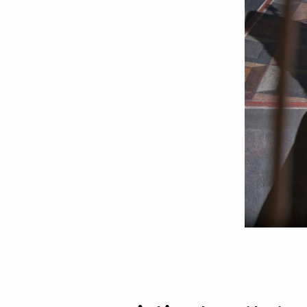
Îndemn
pastoral
al