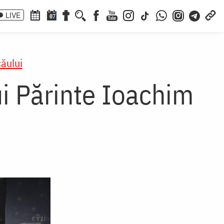
LIVE
07
ăului
ui Părinte Ioachim