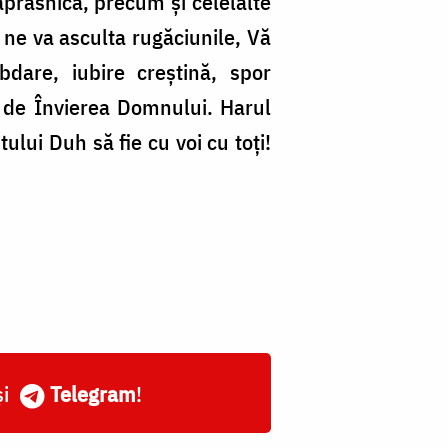
ăprasnică, precum și celelalte
ne va asculta rugăciunile, Vă
bdare, iubire creștină, spor
 de Învierea Domnului. Harul
lui Duh să fie cu voi cu toți!
și
Telegram
!