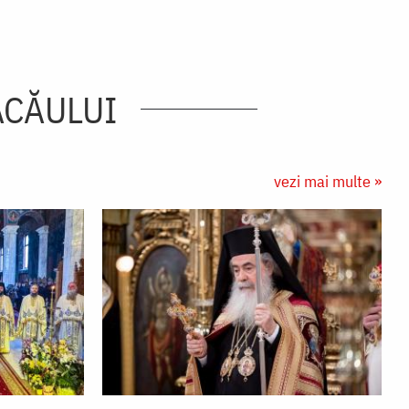
ACĂULUI
vezi mai multe »