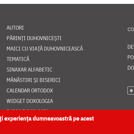
AUTORI
PĂRINȚI DUHOVNICEȘTI
DE
MAICI CU VIAȚĂ DUHOVNICEASCĂ
PO
TEMATICĂ
DO
SINAXAR ALFABETIC
MĂNĂSTIRI ȘI BISERICI
CALENDAR ORTODOX
WIDGET DOXOLOGIA
RADIO DOXOLOGIA
ăți experiența dumneavoastră pe acest