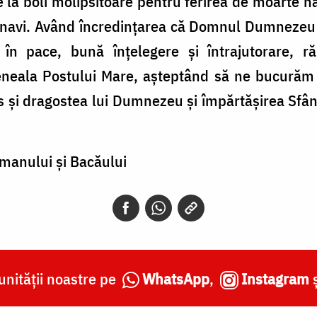
le la boli molipsitoare pentru ferirea de moarte n
lnavi. Având încredințarea că Domnul Dumnezeu 
 în pace, bună înțelegere și întrajutorare, ră
teneala Postului Mare, așteptând să ne bucurăm
 și dragostea lui Dumnezeu și împărtășirea Sfântu
manului și Bacăului
nității noastre pe
WhatsApp
,
Instagram