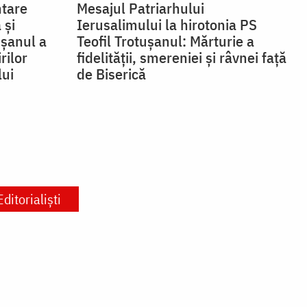
ntare
Mesajul Patriarhului
 și
Ierusalimului la hirotonia PS
ușanul a
Teofil Trotușanul: Mărturie a
rilor
fidelității, smereniei și râvnei față
lui
de Biserică
Editorialiști