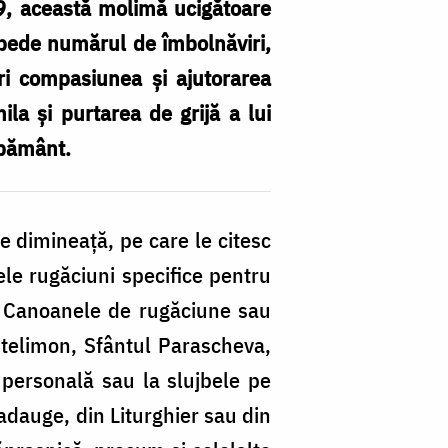
9, această molimă ucigătoare
repede numărul de îmbolnăviri,
pori compasiunea și ajutorarea
la și purtarea de grijă a lui
 pământ.
de dimineață, pe care le citesc
ele rugăciuni specifice pentru
și Canoanele de rugăciune sau
antelimon, Sfântul Parascheva,
r personală sau la slujbele pe
 adauge, din Liturghier sau din