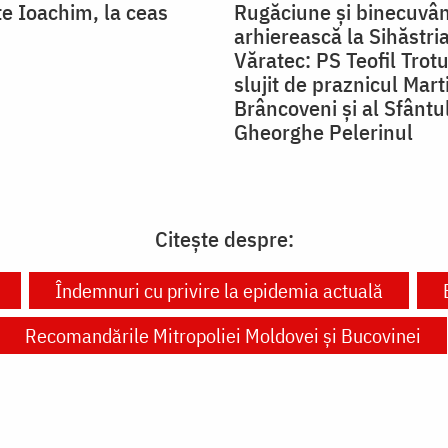
te Ioachim, la ceas
Rugăciune și binecuvâ
arhierească la Sihăstria
Văratec: PS Teofil Trot
slujit de praznicul Marti
Brâncoveni și al Sfântu
Gheorghe Pelerinul
Citește despre:
Îndemnuri cu privire la epidemia actuală
Recomandările Mitropoliei Moldovei și Bucovinei