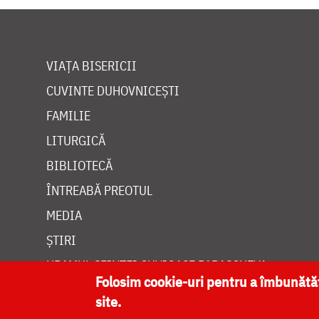
VIAȚA BISERICII
CUVINTE DUHOVNICEȘTI
FAMILIE
LITURGICĂ
BIBLIOTECĂ
ÎNTREABĂ PREOTUL
MEDIA
ȘTIRI
HRAMUL SFINTEI CUVIOASE PARASCHEVA
Folosim cookie-uri pentru a îmbunăt
site.