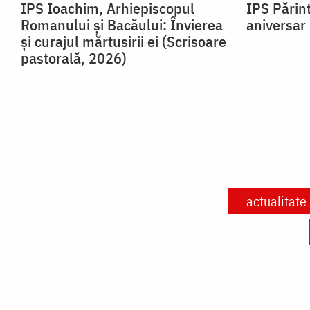
IPS Ioachim, Arhiepiscopul
IPS Părin
Romanului și Bacăului: Învierea
aniversar
și curajul mărtusirii ei (Scrisoare
pastorală, 2026)
actualitate