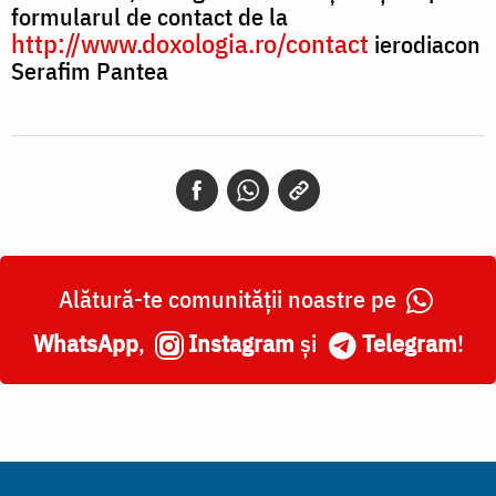
formularul de contact de la
http://www.doxologia.ro/contact
ierodiacon
Serafim Pantea
Alătură-te comunității noastre pe
WhatsApp
,
Instagram
și
Telegram
!