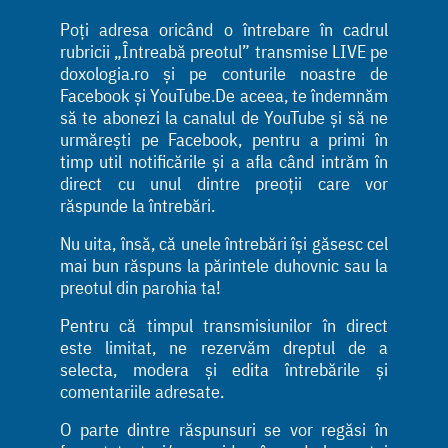
Poți adresa oricând o întrebare în cadrul
rubricii „Întreabă preotul” transmise LIVE pe
doxologia.ro și pe conturile noastre de
Facebook și YouTube.De aceea, te îndemnăm
să te abonezi la canalul de YouTube și să ne
urmărești pe Facebook, pentru a primi în
timp util notificările și a afla când intrăm în
direct cu unul dintre preoții care vor
răspunde la întrebări.
Nu uita, însă, că unele întrebări își găsesc cel
mai bun răspuns la părintele duhovnic sau la
preotul din parohia ta!
Pentru că timpul transmisiunilor în direct
este limitat, ne rezervăm dreptul de a
selecta, modera și edita întrebările și
comentariile adresate.
O parte dintre răspunsuri se vor regăsi în