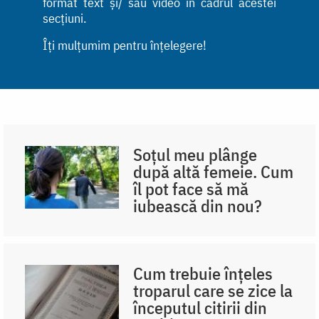
format text și/ sau video în cadrul acestei
secțiuni.
Îți mulțumim pentru înțelegere!
Soțul meu plânge
după altă femeie. Cum
îl pot face să mă
iubească din nou?
Cum trebuie înțeles
troparul care se zice la
începutul citirii din