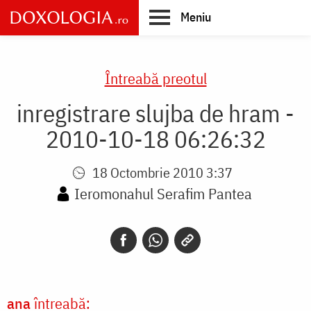
Skip
Meniu
to
main
Main
content
navigation
Întreabă preotul
inregistrare slujba de hram -
2010-10-18 06:26:32
18 Octombrie 2010 3:37
Ieromonahul Serafim Pantea
ana
întreabă: