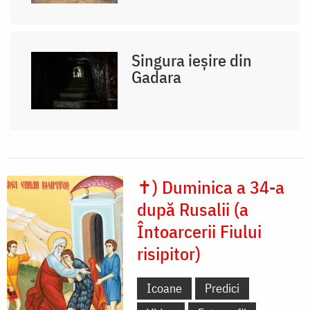
Singura ieșire din
Gadara
✝) Duminica a 34-a
după Rusalii (a
Întoarcerii Fiului
risipitor)
Icoane
Predici