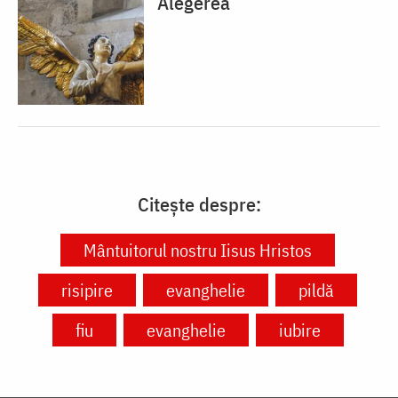
Alegerea
Citește despre:
Mântuitorul nostru Iisus Hristos
risipire
evanghelie
pildă
fiu
evanghelie
iubire