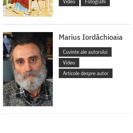
Video
Fotografii
Marius Iordăchioaia
Cuvinte ale autorului
Video
Articole despre autor