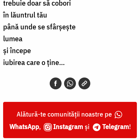
trebuie doar să cobori
în lăuntrul tău
până unde se sfârșește
lumea
și începe
iubirea care o ține...
Alătură-te comunității noastre pe
WhatsApp
,
Instagram
și
Telegram
!