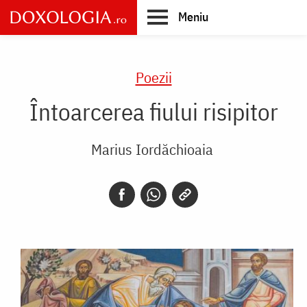
Skip
Meniu
to
main
Main
content
navigation
Poezii
Întoarcerea fiului risipitor
Marius Iordăchioaia