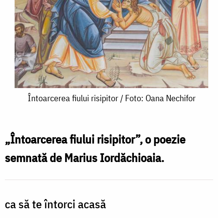
Întoarcerea
Întoarcerea fiului risipitor / Foto: Oana Nechifor
fiului
risipitor
„Întoarcerea fiului risipitor”, o poezie
/
semnată de Marius Iordăchioaia.
Foto:
Oana
Nechifor
ca să te întorci acasă