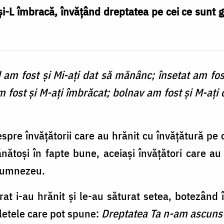
i-L îmbracă, învățând dreptatea pe cei ce sunt go
am fost şi Mi-aţi dat să mănânc; însetat am fost
m fost şi M-aţi îmbrăcat; bolnav am fost şi M-aţi 
espre învățătorii care au hrănit cu învățătură pe
nătoși în fapte bune, aceiași învățători care a
 Dumnezeu.
at i-au hrănit și le-au săturat setea, botezând 
fletele care pot spune:
Dreptatea Ta n-am ascuns-