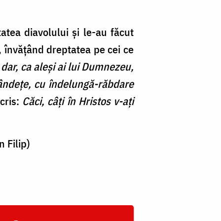
atea diavolului și le-au făcut
ă, învățând dreptatea pe cei ce
dar, ca aleşi ai lui Dumnezeu,
 blândeţe, cu îndelungă-răbdare
cris:
Căci, câţi în Hristos v-aţi
 Filip)