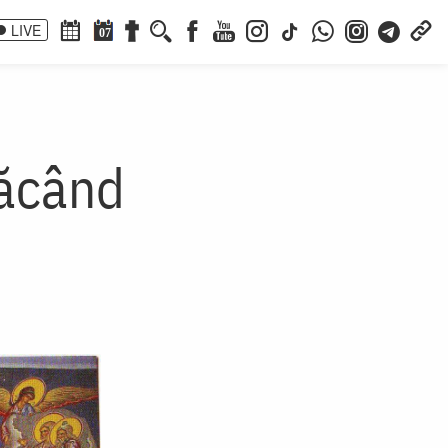
LIVE
07
răcând