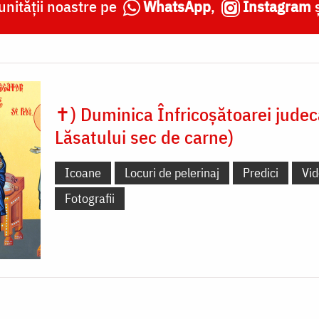
nității noastre pe
WhatsApp
,
Instagram
✝) Duminica Înfricoșătoarei judecă
Lăsatului sec de carne)
Icoane
Locuri de pelerinaj
Predici
Vi
Fotografii