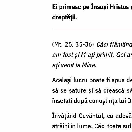
îmbrăcând
Ei primesc pe Însuși Hristos ș
dreptății.
(Mt. 25, 35-36)
Căci flămând 
am fost şi M-aţi primit. Gol a
aţi venit la Mine.
Același lucru poate fi spus d
să se sature și să crească să
însetați după cunoștința lui
Învățând Cuvântul, cu adevăr
străini în lume. Căci toate su