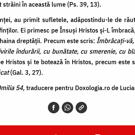
t străini în această lume (Ps. 39, 13).
ei, au primit sufletele, adăpostindu-le de răut
sfinților. Ei primesc pe Însuși Hristos și-L îmbrac
ă haina dreptății. Precum este scris:
Îmbrăcaţi-vă, 
stivirile îndurării, cu bunătate, cu smerenie, cu
pe Hristos și te botează în Hristos, precum este s
ăcat
(Gal. 3, 27).
milia 54,
traducere pentru Doxologia.ro de Lucian