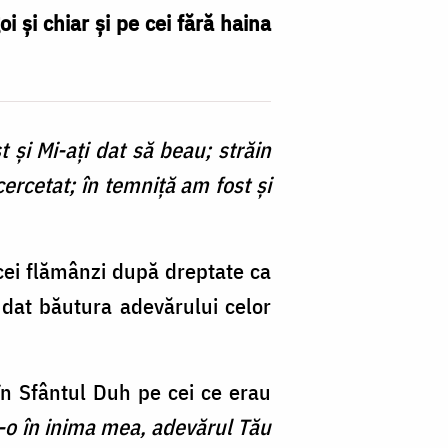
i și chiar și pe cei fără haina
 şi Mi-aţi dat să beau; străin
cercetat; în temniţă am fost şi
 cei flămânzi după dreptate ca
u dat băutura adevărului celor
în Sfântul Duh pe cei ce erau
o în inima mea, adevărul Tău