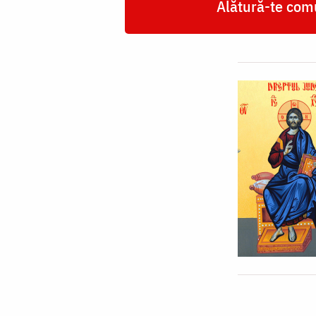
Alătură-te comu