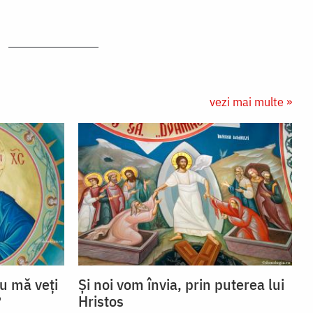
vezi mai multe »
u mă veţi
Și noi vom învia, prin puterea lui
?
Hristos