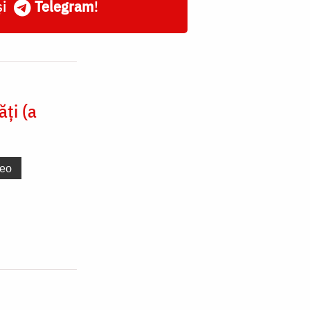
și
Telegram
!
ți (a
deo