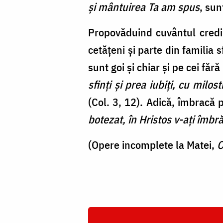
şi mântuirea Ta am spus
, sun
Propovăduind cuvântul credinț
cetățeni și parte din familia 
sunt goi și chiar și pe cei făr
sfinţi şi prea iubiţi, cu milo
(Col. 3, 12). Adică, îmbracă 
botezat, în Hristos v-aţi îmbr
(Opere incomplete la Matei,
O