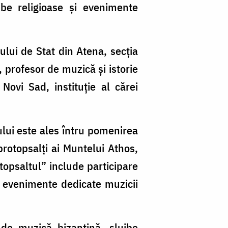
jbe religioase şi evenimente
ului de Stat din Atena, secţia
 profesor de muzică şi istorie
Novi Sad, instituţie al cărei
ului este ales întru pomenirea
rotopsalţi ai Muntelui Athos,
topsaltul” include participare
şi evenimente dedicate muzicii
 de muzică bizantină, slujbe