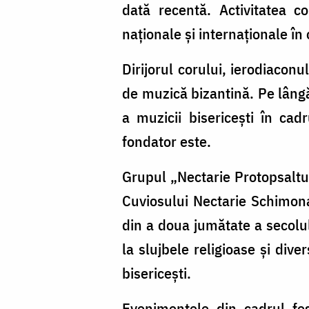
dată recentă. Activitatea c
naţionale şi internaţionale î
Dirijorul corului, ierodiacon
de muzică bizantină. Pe lângă
a muzicii bisericeşti în cad
fondator este.
Grupul „Nectarie Protopsaltul
Cuviosului Nectarie Schimona
din a doua jumătate a secolul
la slujbele religioase şi div
bisericeşti.
Evenimentele din cadrul fes