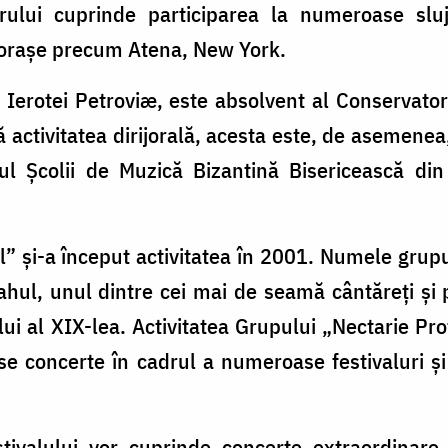
orului cuprinde participarea la numeroase slu
n oraşe precum Atena, New York.
ul Ierotei Petroviæ, este absolvent al Conservator
 activitatea dirijorală, acesta este, de asemenea,
rul Şcolii de Muzică Bizantină Bisericească din 
” şi-a început activitatea în 2001. Numele grup
hul, unul dintre cei mai de seamă cântăreţi şi p
ui al XIX-lea. Activitatea Grupului „Nectarie Pro
erse concerte în cadrul a numeroase festivaluri 
tivalului vor cuprinde concerte extraordinare