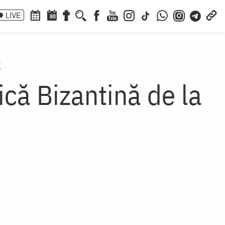
LIVE
08
r
ică Bizantină de la