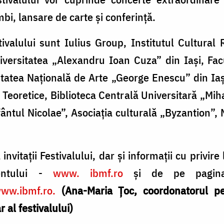
imbi, lansare de carte şi conferinţă.
stivalului sunt Iulius Group, Institutul Cultura
niversitatea „Alexandru Ioan Cuza” din Iaşi, Fa
tatea Naţională de Arte „George Enescu” din Iaş
 Teoretice, Biblioteca Centrală Universitară „Mi
Sfântul Nicolae”, Asociaţia culturală „Byzantion”,
 invitaţii Festivalului, dar şi informaţii cu privir
mentului -
www. ibmf.ro
şi de pe pagina
ww.ibmf.ro.
(Ana-Maria Ţoc, coordonatorul pe
 al festivalului)