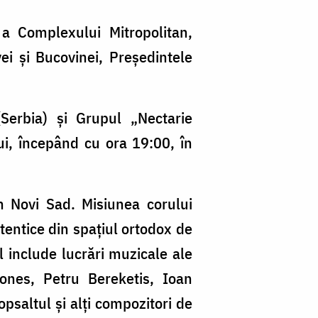
d
la
 a Complexului Mitropolitan,
Ia
ei şi Bucovinei, Preşedintele
Serbia) şi Grupul „Nectarie
ui, începând cu ora 19:00, în
n Novi Sad. Misiunea corului
utentice din spaţiul ortodox de
l include lucrări muzicale ale
ones, Petru Bereketis, Ioan
saltul şi alţi compozitori de