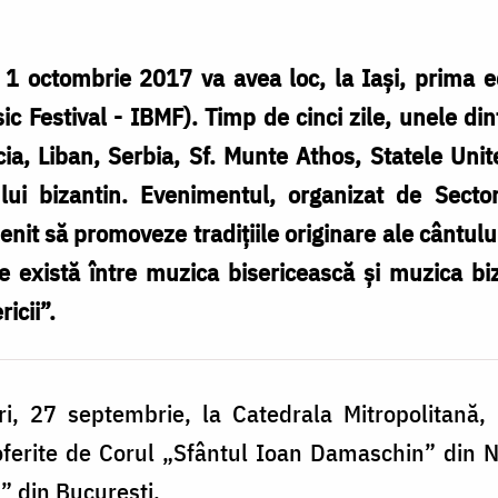
1 octombrie 2017 va avea loc, la Iaşi, prima ed
ic Festival - IBMF). Timp de cinci zile, unele di
ia, Liban, Serbia, Sf. Munte Athos, Statele Unit
ului bizantin. Evenimentul, organizat de Sector
nit să promoveze tradiţiile originare ale cântulu
e există între muzica bisericească şi muzica biz
icii”.
i, 27 septembrie, la Catedrala Mitropolitană, cu
 oferite de Corul „Sfântul Ioan Damaschin” din N
” din Bucureşti.