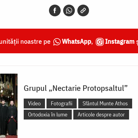
nității noastre pe
WhatsApp
,
Instagram
Grupul „Nectarie Protopsaltul”
Video
Fotografii
Sfântul Munte Athos
Ortodoxia în lume
Articole despre autor