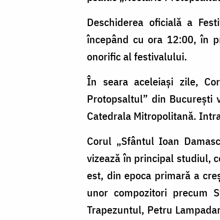
Deschiderea oficială a Fest
începând cu ora 12:00, în pr
onorific al festivalului.
În seara aceleiaşi zile, C
Protopsaltul” din Bucureşti 
Catedrala Mitropolitană. Intr
Corul „Sfântul Ioan Damasch
vizează în principal studiul, 
est, din epoca primară a creş
unor compozitori precum Sf
Trapezuntul, Petru Lampadari