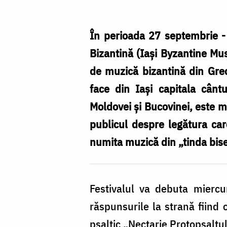
Serbia
la
În perioada 27 septembrie - 
Festivalul
Bizantină (Iaşi Byzantine Mus
de
de muzică bizantină din Grec
Muzică
face din Iaşi capitala cânt
Bizantină
Moldovei şi Bucovinei, este me
de
publicul despre legătura car
la
numita muzică din „tinda biser
Iași
Festivalul va debuta miercur
răspunsurile la strană fiind
psaltic „Nectarie Protopsaltul