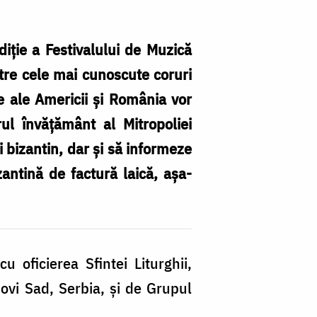
iţie a Festivalului de Muzică
ntre cele mai cunoscute coruri
e ale Americii şi România vor
ul învăţământ al Mitropoliei
In
i bizantin, dar şi să informeze
di
antină de factură laică, aşa-
Se
la
Fe
d
 oficierea Sfintei Liturghii,
M
ovi Sad, Serbia, şi de Grupul
Bi