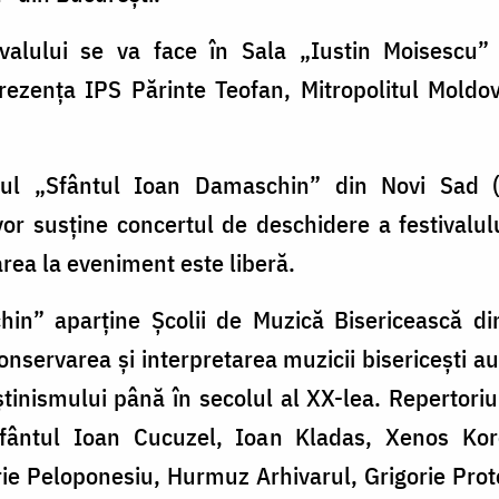
ivalului se va face în Sala „Iustin Moisescu”
ezenţa IPS Părinte Teofan, Mitropolitul Moldov
orul „Sfântul Ioan Damaschin” din Novi Sad (
vor susţine concertul de deschidere a festivalul
area la eveniment este liberă.
in” aparţine Şcolii de Muzică Bisericească di
conservarea şi interpretarea muzicii bisericeşti a
tinismului până în secolul al XX-lea. Repertoriu
ântul Ioan Cucuzel, Ioan Kladas, Xenos Kor
e Peloponesiu, Hurmuz Arhivarul, Grigorie Protop