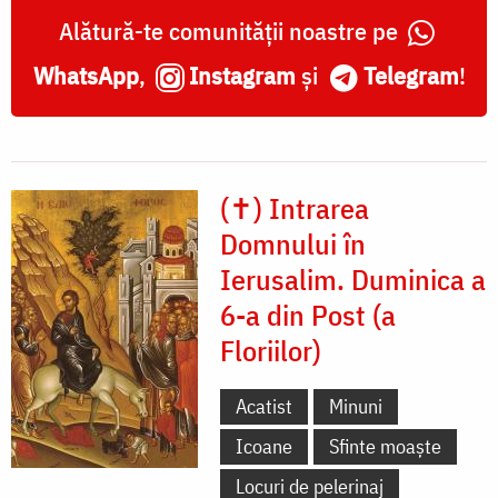
Alătură-te comunității noastre pe
WhatsApp
,
Instagram
și
Telegram
!
(✝) Intrarea
Domnului în
Ierusalim. Duminica a
6-a din Post (a
Floriilor)
Acatist
Minuni
Icoane
Sfinte moaște
Locuri de pelerinaj