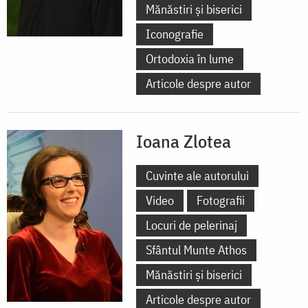
Mănăstiri și biserici
Iconografie
Ortodoxia în lume
Articole despre autor
Ioana Zlotea
Cuvinte ale autorului
Video
Fotografii
Locuri de pelerinaj
Sfântul Munte Athos
Mănăstiri și biserici
Articole despre autor