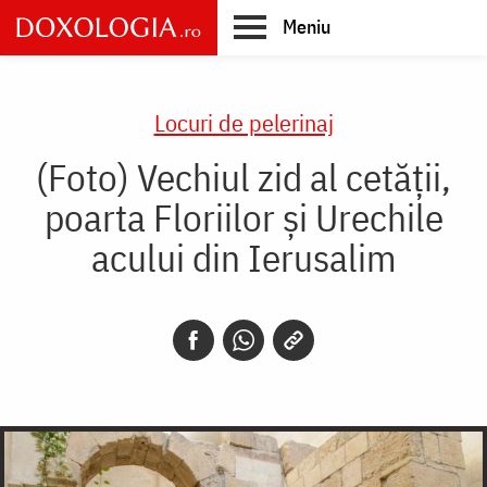
Skip
Meniu
to
main
Main
content
navigation
Locuri de pelerinaj
(Foto) Vechiul zid al cetății,
poarta Floriilor și Urechile
acului din Ierusalim