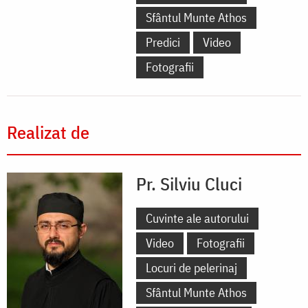
Sfântul Munte Athos
Predici
Video
Fotografii
Realizat de
Pr. Silviu Cluci
Cuvinte ale autorului
Video
Fotografii
Locuri de pelerinaj
Sfântul Munte Athos