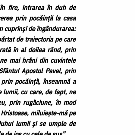
n fire, intrarea în duh de
cerea prin pocăință la casa
im cuprinși de îngândurarea:
tat de traiectoria pe care
tă în al doilea rând, prin
ne mai hrăni din cuvintele
Sfântul Apostol Pavel, prin
 prin pocăință, înseamnă a
 lumii, cu care, de fapt, ne
eu, prin rugăciune, în mod
 Hristoase, miluiește-mă pe
 duhul lumii și se umple de
 de jos cu cele de sus”.