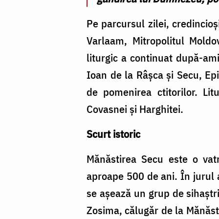
Pe parcursul zilei, credincio
Varlaam, Mitropolitul Moldo
liturgic a continuat după-ami
Ioan de la Râșca și Secu, Epi
de pomenirea ctitorilor. Li
Covasnei și Harghitei.
Scurt istoric
Mănăstirea Secu este o vat
aproape 500 de ani. În jurul 
se așează un grup de sihaștr
Zosima, călugăr de la Mănăsti