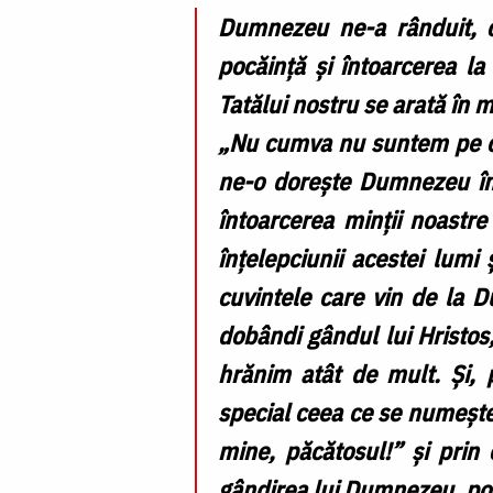
Dumnezeu ne-a rânduit, ch
pocăință și întoarcerea la
Tatălui nostru se arată în 
„Nu cumva nu suntem pe ca
ne-o dorește Dumnezeu în 
întoarcerea minții noastr
înțelepciunii acestei lumi
cuvintele care vin de la 
dobândi gândul lui Hristos,
hrănim atât de mult. Și, 
special ceea ce se numește
mine, păcătosul!” și prin 
gândirea lui Dumnezeu, potr