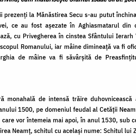
șii prezenți la Mănăstirea Secu s-au putut închin
vei, ce au fost așezate în Aghiasmatarul din 
ază, cu Privegherea în cinstea Sfântului Ierarh
scopul Romanului, iar mâine dimineață va fi ofi
turghia de mâine va fi săvârșită de Preasfințit
ră monahală de intensă trăire duhovnicească a
anului 1500, pe domeniul feudal al Cetății Neam
i care vor întemeia mai apoi, în anul 1530, sub
rea Neamț, schitul cu același nume: Schitul lui Z