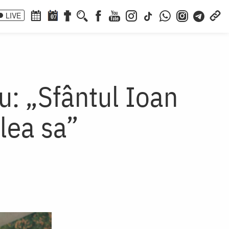
LIVE
07
u: „Sfântul Ioan
alea sa”