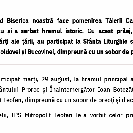
 Biserica noastră face pomenirea Tăierii Ca
u și-a serbat hramul istoric. Cu acest prilej, 
rți ale țării, au participat la Sfânta Liturghie s
Moldovei și Bucovinei, dimpreună cu un sobor de pr
rticipat marți, 29 august, la hramul principal 
ntului Proroc și Înaintemergător Ioan Botezăto
it Teofan, dimpreună cu un sobor de preoți și diac
lii, IPS Mitropolit Teofan le-a vorbit celor p