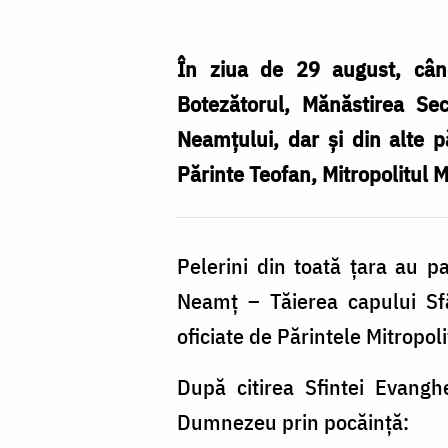
Sfânta
Liturghie
În ziua de 29 august, când
/
Botezătorul, Mănăstirea Sec
Foto:
Neamțului, dar și din alte pă
Mihail
Părinte Teofan, Mitropolitul 
Vrăjitoru
Pelerini din toată țara au pa
Neamț
–
Tăierea capului Sfâ
oficiate de Părintele Mitropol
După citirea Sfintei Evanghe
Dumnezeu prin pocăință: