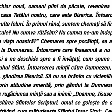
iar nouă, oameni plini de păcate, revenirea î
 casa Tatălui nostru, care este Biserica. Întoar
multe feluri. În primul rând, suntem chemați să f
le? Nu cumva rătăcim? Nu cumva ne-am îndepăr
viața noastră?” Chemarea spre pocăință, se ara
e la Dumnezeu. Întoarcere care înseamnă a nu 
 și a ne deschide spre a fi învățați, cum spune 
Duhul Sfânt. Întoarcerea minții către Dumnezeu,
 gândirea Bisericii. Să nu ne hrănim cu vicleniile
prin atitudine smerită, prin gândul la Dumnez
 rugăciunea minții sau a inimii: „Doamne, Iisuse
citirea Sfintelor Scripturi, omul se golește de
ivind, cum măturisește Sfântul Isaac Sirul: „Cele