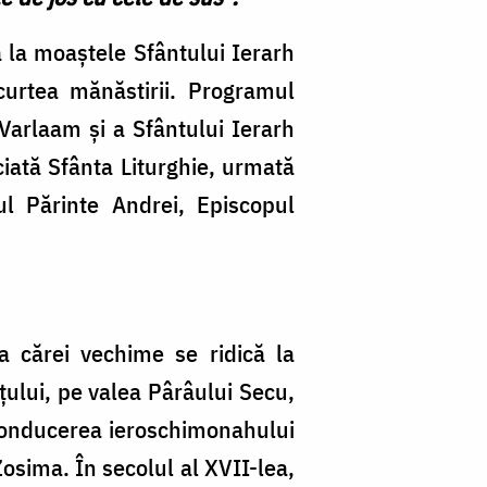
a la moaștele Sfântului Ierarh
curtea mănăstirii. Programul
 Varlaam și a Sfântului Ierarh
ciată Sfânta Liturghie, urmată
ul Părinte Andrei, Episcopul
 cărei vechime se ridică la
țului, pe valea Pârâului Secu,
 conducerea ieroschimonahului
osima. În secolul al XVII-lea,