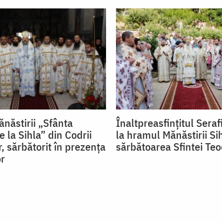
năstirii „Sfânta
Înaltpreasfințitul Seraf
 la Sihla” din Codrii
la hramul Mănăstirii Si
, sărbătorit în prezența
sărbătoarea Sfintei Te
or