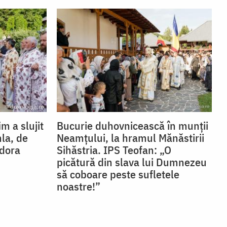
im a slujit
Bucurie duhovnicească în munții
hla, de
Neamțului, la hramul Mănăstirii
odora
Sihăstria. IPS Teofan: „O
picătură din slava lui Dumnezeu
să coboare peste sufletele
noastre!”