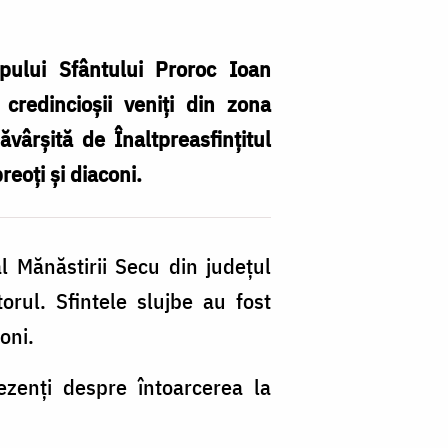
pului Sfântului Proroc Ioan
credincioșii veniți din zona
ăvârșită de Înaltpreasfințitul
eoți și diaconi.
Bi
Mă
S
al Mănăstirii Secu din județul
/
rul. Sfintele slujbe au fost
Fo
oni.
Mi
Vr
rezenți despre întoarcerea la