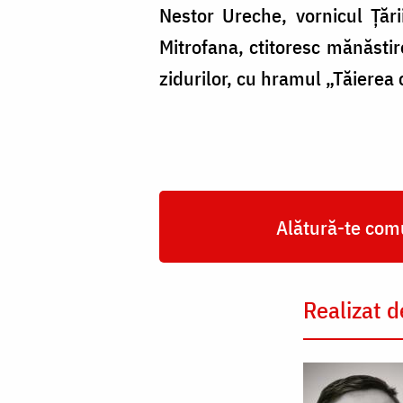
Nestor Ureche, vornicul Țăr
Mitrofana, ctitoresc mănăstir
zidurilor, cu hramul „Tăierea 
Alătură-te comu
Realizat d