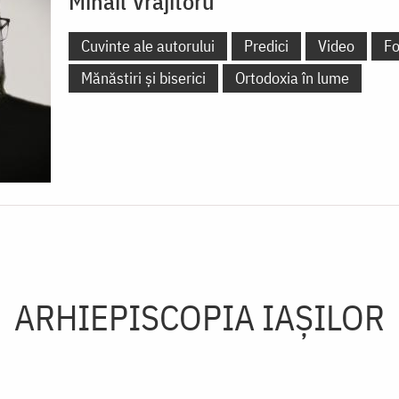
Mihail Vrăjitoru
Cuvinte ale autorului
Predici
Video
Fo
Mănăstiri și biserici
Ortodoxia în lume
ARHIEPISCOPIA IAŞILOR