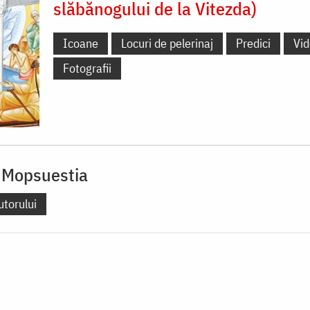
slăbănogului de la Vitezda)
Icoane
Locuri de pelerinaj
Predici
Vi
Fotografii
 Mopsuestia
utorului