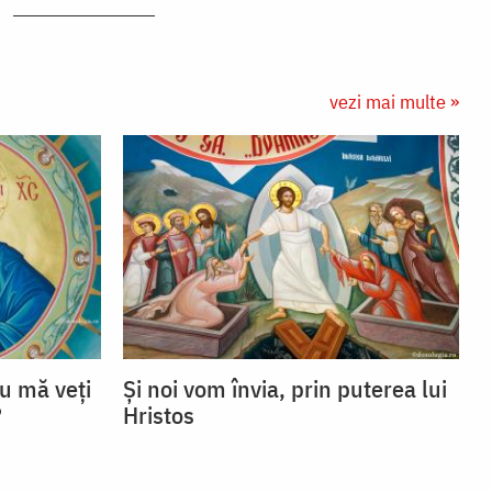
vezi mai multe »
u mă veţi
Și noi vom învia, prin puterea lui
?
Hristos