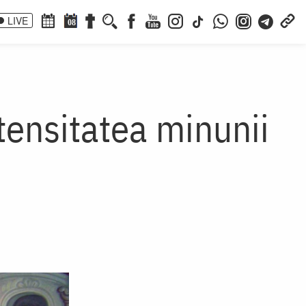
LIVE
08
tensitatea minunii