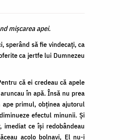
ând mişcarea apei.
i, sperând să fie vindecaţi, ca
 oferite ca jertfe lui Dumnezeu
Pentru că ei credeau că apele
 aruncau în apă. Însă nu prea
n ape primul, obţinea ajutorul
 diminueze efectul minunii. Şi
r, imediat ce îşi redobândeau
ăceau acolo bolnavi, El nu-i