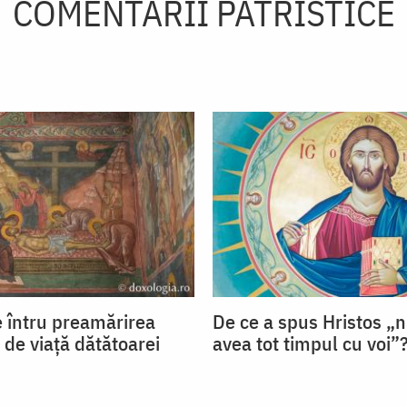
COMENTARII PATRISTICE
 întru preamărirea
De ce a spus Hristos „n
și de viață dătătoarei
avea tot timpul cu voi”