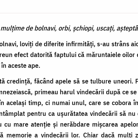
mulţime de bolnavi, orbi, şchiopi, uscaţi, aştept
vi, loviţi de diferite infirmităţi, s-au strâns aic
reun efect datorită faptului că măruntaiele oilor
 în aceste ape.
ă credinţă, făcând apele să se tulbure uneori. 
nezeiască, primeau harul vindecării după ce se
n acelaşi timp, ci numai unul, care se cobora î
întâmplat pentru ca uşurătatea vindecării să nu
tu cu mare atenţie şi nerăbdare mişcarea apelo
 memorie a vindecării lor. Chiar dacă mulţi z