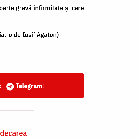
oarte gravă infirmitate şi care
a.ro de Iosif Agaton)
și
Telegram
!
ndecarea