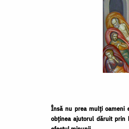
La
Vitezda,
vindecările
rare
Însă nu prea mulţi oameni e
măresc
obţinea ajutorul dăruit prin
intensitatea
efectul minunii.