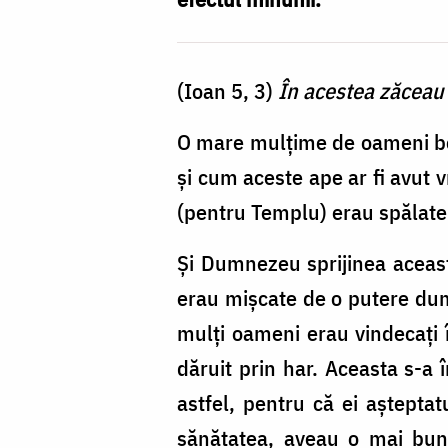
minunii
(Ioan 5, 3)
În acestea zăceau 
O mare mulţime de oameni bolna
şi cum aceste ape ar fi avut v
(pentru Templu) erau spălate
Şi Dumnezeu sprijinea aceast
erau mişcate de o putere dum
mulţi oameni erau vindecaţi î
dăruit prin har. Aceasta s-a 
astfel, pentru că ei aştepta
sănătatea, aveau o mai bună