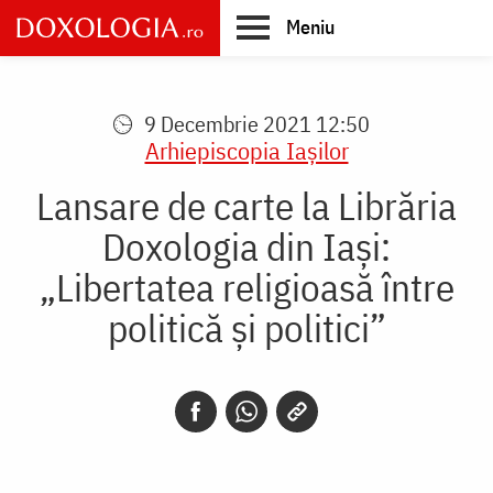
Skip
Meniu
to
main
Main
content
navigation
9 Decembrie 2021 12:50
Arhiepiscopia Iaşilor
Lansare de carte la Librăria
Doxologia din Iași:
„Libertatea religioasă între
politică și politici”