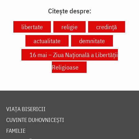
Citește despre:
libertate
religie
credință
actualitate
demnitate
16 mai – Ziua Națională a Libertății
Religioase
VIAȚA BISERICII
CUVINTE DUHOVNICEȘTI
FAMILIE