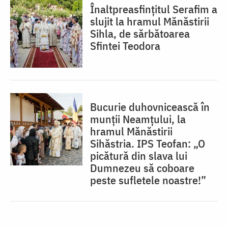
Înaltpreasfințitul Serafim a
slujit la hramul Mănăstirii
Sihla, de sărbătoarea
Sfintei Teodora
Bucurie duhovnicească în
munții Neamțului, la
hramul Mănăstirii
Sihăstria. IPS Teofan: „O
picătură din slava lui
Dumnezeu să coboare
peste sufletele noastre!”