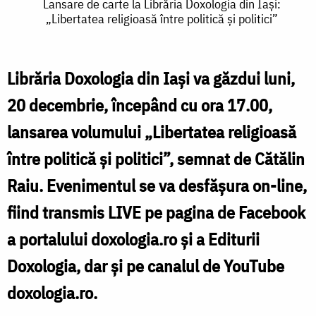
Lansare
Lansare de carte la Librăria Doxologia din Iași:
„Libertatea religioasă între politică și politici”
de
carte
la
Librăria Doxologia din Iași va găzdui luni,
Librăria
20 decembrie, începând cu ora 17.00,
Doxologia
lansarea volumului „Libertatea religioasă
din
între politică și politici”, semnat de Cătălin
Iași:
Raiu. Evenimentul se va desfășura on-line,
„Libertatea
fiind transmis LIVE pe pagina de Facebook
religioasă
a portalului doxologia.ro și a Editurii
între
Doxologia, dar și pe canalul de YouTube
politică
doxologia.ro.
și