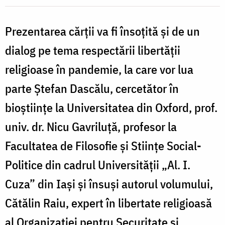
politici”
Prezentarea cărții va fi însoțită și de un
dialog pe tema respectării libertății
religioase în pandemie, la care vor lua
parte Ștefan Dascălu, cercetător în
bioștiințe la Universitatea din Oxford, prof.
univ. dr. Nicu Gavriluță, profesor la
Facultatea de Filosofie și Stiințe Social-
Politice din cadrul Universității „Al. I.
Cuza” din Iași și însuși autorul volumului,
Cătălin Raiu, expert în libertate religioasă
al Organizației pentru Securitate și