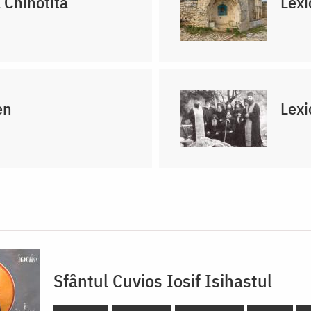
 Chinotită
Lexi
en
Lexi
Sfântul Cuvios Iosif Isihastul