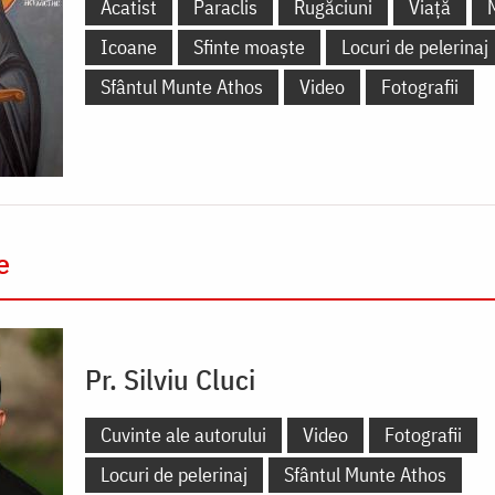
Acatist
Paraclis
Rugăciuni
Viață
Icoane
Sfinte moaște
Locuri de pelerinaj
Sfântul Munte Athos
Video
Fotografii
e
Pr. Silviu Cluci
Cuvinte ale autorului
Video
Fotografii
Locuri de pelerinaj
Sfântul Munte Athos