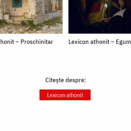
honit – Proschinitar
Lexicon athonit – Egu
Citește despre:
Lexicon athonit