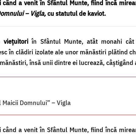
i când a venit în Sfântul Munte, fiind încă mirean
omnului – Vigla,
cu statutul de kaviot.
e
vieţuitori
în Sfântul Munte, atât monahi cât 
esc în clădiri izolate ale unor mănăstiri plătind c
mănăstiri, însă unii dintre ei lucrează, câştigând 
 Maicii Domnului” – Vigla
i când a venit în Sfântul Munte, fiind încă mirean