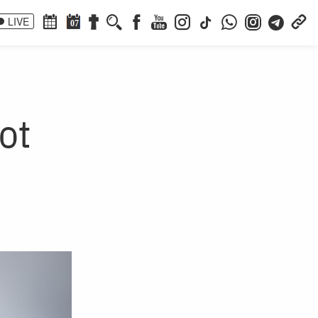
LIVE
07
ot