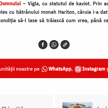
 Domnului
– Vigla
,
cu statutul de kaviot. Prin a
eles cu bătrânului monah Hariton, căruia i-a d
condiţia să-l lase să trăiască cum vrea, până 
nității noastre pe
WhatsApp
,
Instagram