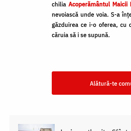
chilia
Acoperământul Maicii
nevoiască unde voia. S-a înţ
găzduirea ce i-o oferea, cu 
căruia să i se supună.
Alătură-te comu