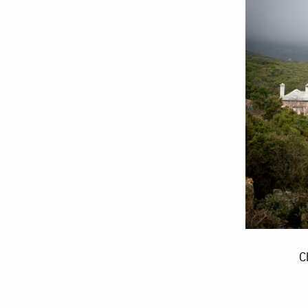
Chilia
C
Acoperământul
Maicii