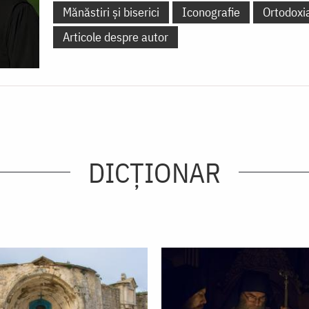
Mănăstiri și biserici
Iconografie
Ortodoxi
Articole despre autor
DICŢIONAR