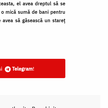
ceasta, el avea dreptul să se
at o mică sumă de bani pentru
ce avea să găsească un stareţ
și
Telegram
!