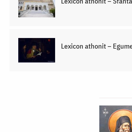
Lexicon athonit – Sfânta
Lexicon athonit – Egum