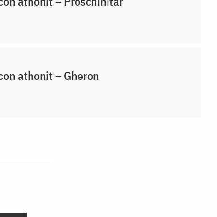
con athonit – Proschinitar
con athonit – Gheron