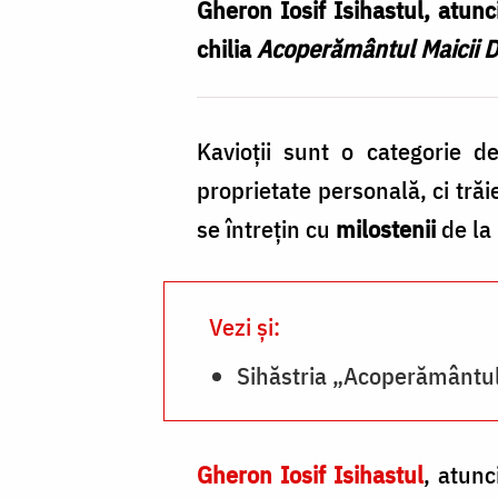
Domnului
Gheron Iosif Isihastul, atunc
–
chilia
Acoperământul Maicii D
Vigla
/
Kavioţii sunt o categorie d
Foto:
proprietate personală, ci trăi
Pr.
se întreţin cu
milostenii
de la 
Silviu
Cluci
Vezi și:
Sihăstria „Acoperământul
Gheron Iosif Isihastul
, atunc