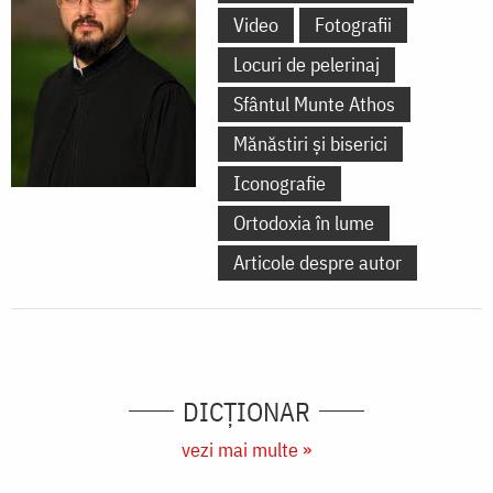
Video
Fotografii
Locuri de pelerinaj
Sfântul Munte Athos
Mănăstiri și biserici
Iconografie
Ortodoxia în lume
Articole despre autor
DICŢIONAR
vezi mai multe »