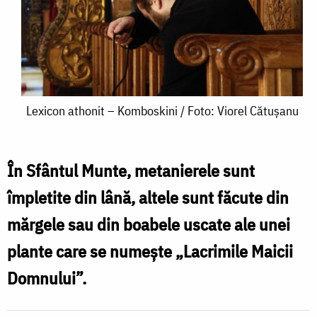
Lexicon
Lexicon athonit – Komboskini / Foto: Viorel Cătușanu
athonit
–
În Sfântul Munte, metanierele sunt
Komboskini
împletite din lână, altele sunt făcute din
/
mărgele sau din boabele uscate ale unei
Foto:
plante care se numește „Lacrimile Maicii
Viorel
Domnului”.
Cătușanu