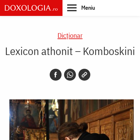
Skip
Meniu
to
main
Main
content
navigation
Dicţionar
Lexicon athonit – Komboskini