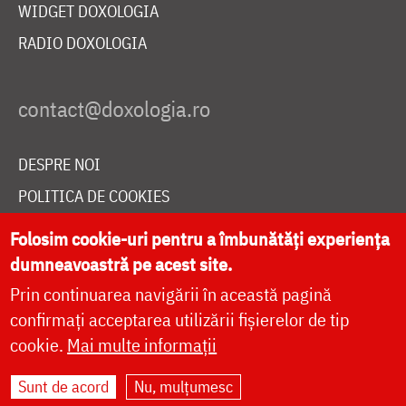
WIDGET DOXOLOGIA
RADIO DOXOLOGIA
DESPRE NOI
POLITICA DE COOKIES
DONEAZĂ ONLINE PENTRU CATEDRALA NAȚIONALĂ
Folosim cookie-uri pentru a îmbunătăți experiența
dumneavoastră pe acest site.
Prin continuarea navigării în această pagină
LIVE
confirmați acceptarea utilizării fișierelor de tip
cookie.
Mai multe informații
Site dezvoltat de
DOXOLOGIA MEDIA
,
Sunt de acord
Nu, mulțumesc