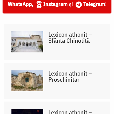
WhatsApp
,
Instagram
și
Telegram
!
Lexicon athonit –
Sfânta Chinotită
Lexicon athonit –
Proschinitar
Lexicon athonit –