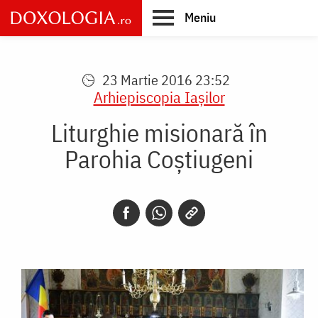
Skip
Meniu
to
main
Main
content
navigation
23 Martie 2016 23:52
Arhiepiscopia Iaşilor
Liturghie misionară în
Parohia Coștiugeni