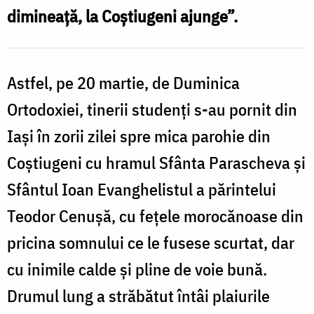
dimineață, la Coștiugeni ajunge”.
C
Astfel, pe 20 martie, de Duminica
Ortodoxiei, tinerii studenți s-au pornit din
Iași în zorii zilei spre mica parohie din
Coștiugeni cu hramul Sfânta Parascheva și
Sfântul Ioan Evanghelistul a părintelui
Teodor Cenușă, cu fețele morocănoase din
pricina somnului ce le fusese scurtat, dar
cu inimile calde și pline de voie bună.
Drumul lung a străbătut întâi plaiurile