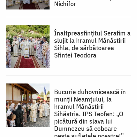
Nichifor
Înaltpreasfințitul Serafim a
slujit la hramul Mănăstirii
Sihla, de sărbătoarea
Sfintei Teodora
Bucurie duhovnicească în
munții Neamțului, la
hramul Mănăstirii
Sihăstria. IPS Teofan: „O
picătură din slava lui
Dumnezeu să coboare
peste sufletele noastre!”