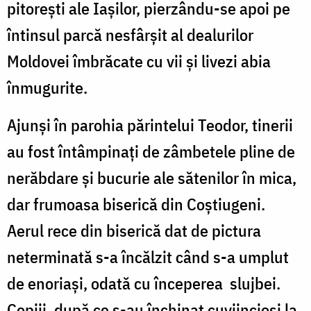
pitorești ale Iașilor, pierzându-se apoi pe
întinsul parcă nesfârșit al dealurilor
Moldovei îmbrăcate cu vii și livezi abia
înmugurite.
Ajunși în parohia părintelui Teodor, tinerii
au fost întâmpinați de zâmbetele pline de
nerăbdare și bucurie ale sătenilor în mica,
dar frumoasa biserică din Coștiugeni.
Aerul rece din biserică dat de pictura
neterminată s-a încălzit când s-a umplut
de enoriași, odată cu începerea slujbei.
Copiii, după ce s-au închinat cuviincioși la