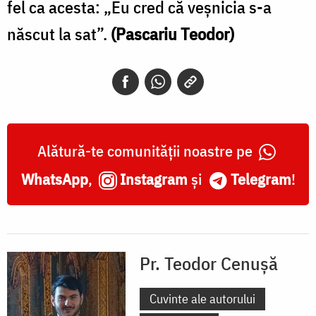
fel ca acesta: „Eu cred că veșnicia s-a
născut la sat”.
(Pascariu Teodor)
Alătură-te comunității noastre pe
WhatsApp
,
Instagram
și
Telegram
!
Pr. Teodor Cenușă
Cuvinte ale autorului