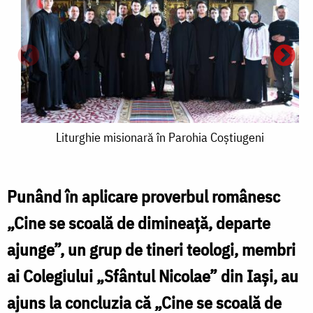
Liturghie
Liturghie misionară în Parohia Coștiugeni
misionară
în
Punând în aplicare proverbul românesc
Parohia
„Cine se scoală de dimineață, departe
Coștiugeni
L
ajunge”, un grup de tineri teologi, membri
ai Colegiului „Sfântul Nicolae” din Iași, au
î
ajuns la concluzia că „Cine se scoală de